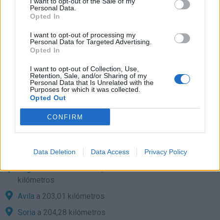
I want to opt-out of the Sale of my
Personal Data.
kilómetros
Opted In
Santander
a 132,90
I want to opt-out of processing my
kilómetros
Personal Data for Targeted Advertising.
Opted In
Zamora
a 136,70
kilómetros
I want to opt-out of Collection, Use,
Retention, Sale, and/or Sharing of my
Bilbao
a 171,63 kilómetros
Personal Data that Is Unrelated with the
Purposes for which it was collected.
Vitoria
a 174,29 kilómetros
Opted Out
Segovia
a 178,13
CONFIRM
kilómetros
Salamanca
a 184,76
kilómetros
Data Deletion
Data Access
Privacy Policy
Logroño
a 188,11
kilómetros
Avila
a 203,01 kilómetros
Soria
a 204,28 kilómetros