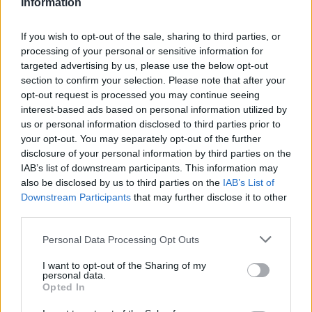
6,82 kilómetros
Information
Precios de la
Villarrabé
a 7,50 kilómetros
gasolina en Pedrosa
If you wish to opt-out of the sale, sharing to third parties, or
Villamoronta
a 9,41
processing of your personal or sensitive information for
de la Vega
kilómetros
targeted advertising by us, please use the below opt-out
section to confirm your selection. Please note that after your
Serna
a 10,36 kilómetros
opt-out request is processed you may continue seeing
Villota del Páramo
a 11,50
interest-based ads based on personal information utilized by
kilómetros
us or personal information disclosed to third parties prior to
your opt-out. You may separately opt-out of the further
Poza de la Vega
a 11,60
disclosure of your personal information by third parties on the
kilómetros
IAB’s list of downstream participants. This information may
also be disclosed by us to third parties on the
IAB’s List of
Palencia
a 55,08
Downstream Participants
that may further disclose it to other
kilómetros
third parties.
León
a 75,79 kilómetros
Personal Data Processing Opt Outs
Burgos
a 87,22 kilómetros
I want to opt-out of the Sharing of my
Valladolid
a 92,19
personal data.
kilómetros
Opted In
Oviedo
a 132,51