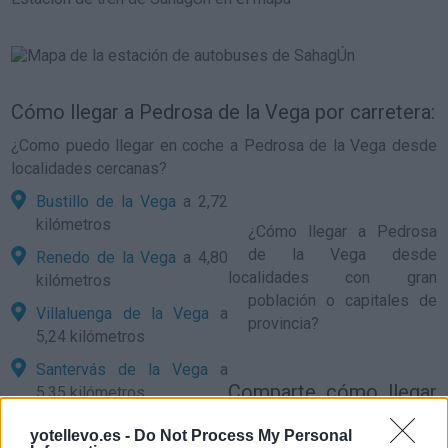
Cómo llegar a Pedrosa de la Vega por carretera:
¿Como puedo llegar en coche a Pedrosa de la Vega desde
localidades cercanas?
Bustillo de la Vega
a 2,72
kilómetros
¿
Cómo llegar a Pedrosa
de la Vega
desde
Renedo de la Vega
a 4,80
localidades con gran
kilómetros
población o capitales de
Villaluenga de la Vega
a
provincia?
5,24 kilómetros
Santervás de la Vega
a
Comparte
cómo llegar
5,35 kilómetros
a Pedrosa de la Vega
Quintanilla de Onsoña
a
yotellevo.es -
Do Not Process My Personal