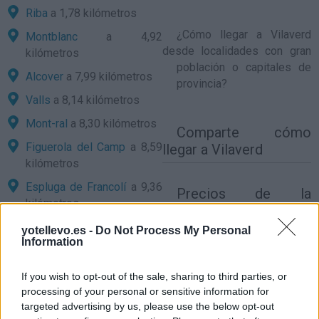
Riba
a 1,78 kilómetros
¿
Cómo llegar a Vilaverd
Montblanc
a 4,92
desde localidades con gran
kilómetros
población o capitales de
Alcover
a 7,99 kilómetros
provincia?
Valls
a 8,14 kilómetros
Mont-ral
a 8,30 kilómetros
Comparte
cómo
Figuerola del Camp
a 8,59
llegar a Vilaverd
kilómetros
Espluga de Francolí
a 9,36
Precios de la
kilómetros
gasolina en Vilaverd
Barberà de la Conca
a 9,51
yotellevo.es -
Do Not Process My Personal
Information
kilómetros
Milà
a 9,74 kilómetros
If you wish to opt-out of the sale, sharing to third parties, or
Pla de Santa Maria
a 10,10
processing of your personal or sensitive information for
kilómetros
targeted advertising by us, please use the below opt-out