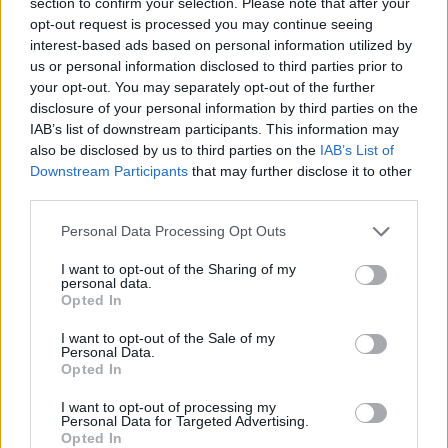
section to confirm your selection. Please note that after your
Tarragona
a 24,60
opt-out request is processed you may continue seeing
kilómetros
interest-based ads based on personal information utilized by
us or personal information disclosed to third parties prior to
Lleida
a 55,46 kilómetros
your opt-out. You may separately opt-out of the further
Barcelona
a 83,11
disclosure of your personal information by third parties on the
kilómetros
IAB’s list of downstream participants. This information may
also be disclosed by us to third parties on the
IAB’s List of
Girona
a 154,62 kilómetros
Downstream Participants
that may further disclose it to other
third parties.
Huesca
a 159,17
kilómetros
Personal Data Processing Opt Outs
Zaragoza
a 174,71
I want to opt-out of the Sharing of my
kilómetros
personal data.
Opted In
Castellón
a 181,54
kilómetros
I want to opt-out of the Sale of my
Personal Data.
Teruel
a 221,39 kilómetros
Opted In
Palma de Mallorca
a
I want to opt-out of processing my
232,45 kilómetros
Personal Data for Targeted Advertising.
Opted In