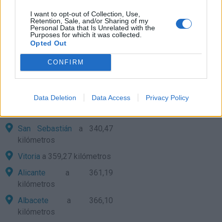
Valencia
a 245,45
kilómetros
I want to opt-out of Collection, Use,
Retention, Sale, and/or Sharing of my
Personal Data that Is Unrelated with the
Pamplona
a 284,29
Purposes for which it was collected.
kilómetros
Opted Out
Soria
a 306,74 kilómetros
CONFIRM
Cuenca
a 312,34
kilómetros
Data Deletion
Data Access
Privacy Policy
Logroño
a 325,44
kilómetros
San Sebastián
a 340,47
kilómetros
Vitoria
a 359,27 kilómetros
Alicante
a 361,19
kilómetros
Albacete
a 366,10
kilómetros