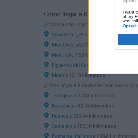
Opted 
I want t
Cómo llegar a Riba por carretera:
of my P
was col
¿Como puedo llegar en coche a Riba desde
Opted 
Vilaverd
a 1,78 kilómetros
Montblanc
a 6,70 kilómetros
Mont-ral
a 7,60 kilómetros
Figuerola del Camp
a 9,31 kilómetros
Masó
a 10,10 kilómetros
¿
Cómo llegar a Riba
desde localidades con g
Tarragona
a 22,83 kilómetros
Barcelona
a 82,94 kilómetros
Huesca
a 160,44 kilómetros
Castellón
a 180,30 kilómetros
Palma de Mallorca
a 230,81 kilómetros