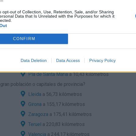
In
o opt-out of Collection, Use, Retention, Sale, and/or Sharing
ersonal Data that Is Unrelated with the Purposes for which it
lected.
 localidades cercanas?
Out
Alcover
a 6,28 kilómetros
CONFIRM
Valls
a 6,87 kilómetros
Milà
a 7,97 kilómetros
Data Deletion
Data Access
Privacy Policy
Vallmoll
a 10,09 kilómetros
Pla de Santa Maria
a 10,43 kilómetros
ran población o capitales de provincia?
Lleida
a 56,73 kilómetros
Girona
a 155,17 kilómetros
Zaragoza
a 175,41 kilómetros
Teruel
a 220,83 kilómetros
Valencia
a 244,17 kilómetros