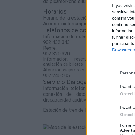
de picamoixons situada a 1,79 kilómetros d
If you wish 
Horarios
sensitive in
Horario de la estación
confirm you
Acceso ininterrumpido a andenes
continue se
Teléfonos de contacto
information 
Información de estaciones
further disc
902 432 343
participants
Renfe:
Downstream 
902 320 320
Información, reserva, venta, cambio 
anulación de billetes
Atención viajeros con discapacidad
Persona
902 240 505
Servicio Dialoga:
I want t
Información telefónica de Adif a través
Opted 
conexión de datos para personas s
discapacidad auditiva.
I want t
Estación de tren de La plana de picamoixon
Opted 
I want 
Advertis