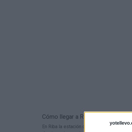
Cómo llegar a Riba en tren:
yotellevo.
En Riba la estación de tren más cercana es 