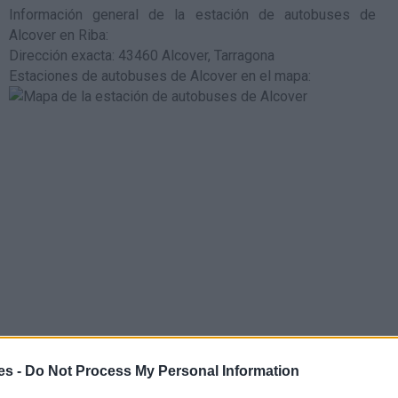
Información general de la estación de autobuses de
Alcover en Riba
:
Dirección exacta: 43460 Alcover, Tarragona
Estaciones de autobuses de Alcover en el mapa
:
es -
Do Not Process My Personal Information
la estación de tren de de media y larga distancia de La plana