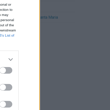
sonal or
Cómo llegar a Masó
ection to
ou may
Cómo llegar a Pla de Santa Maria
 personal
out of the
 downstream
B’s List of