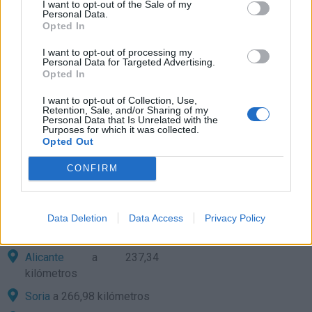
Lleida
a 138,21 kilómetros
I want to opt-out of the Sale of my
Personal Data.
Zaragoza
a 163,43
Opted In
kilómetros
I want to opt-out of processing my
Huesca
a 197,51
Personal Data for Targeted Advertising.
Opted In
kilómetros
I want to opt-out of Collection, Use,
Barcelona
a 199,31
Retention, Sale, and/or Sharing of my
kilómetros
Personal Data that Is Unrelated with the
Purposes for which it was collected.
Cuenca
a 199,69
Opted Out
kilómetros
CONFIRM
Palma de Mallorca
a
231,02 kilómetros
Albacete
a 235,06
Data Deletion
Data Access
Privacy Policy
kilómetros
Alicante
a 237,34
kilómetros
Soria
a 266,98 kilómetros