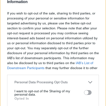
Information
a 12,85 kilómetros
Precios de la
Coves de Vinromà
a 12,96
gasolina en
If you wish to opt-out of the sale, sharing to third parties, or
kilómetros
processing of your personal or sensitive information for
Salzadella
targeted advertising by us, please use the below opt-out
Catí
a 14,14 kilómetros
section to confirm your selection. Please note that after your
Albocàsser
a 14,37
opt-out request is processed you may continue seeing
kilómetros
interest-based ads based on personal information utilized by
us or personal information disclosed to third parties prior to
Traiguera
a 15,18
your opt-out. You may separately opt-out of the further
kilómetros
disclosure of your personal information by third parties on the
IAB’s list of downstream participants. This information may
Castellón
a 51,38
also be disclosed by us to third parties on the
IAB’s List of
kilómetros
Downstream Participants
that may further disclose it to other
Teruel
a 108,87 kilómetros
third parties.
Valencia
a 115,47
Personal Data Processing Opt Outs
kilómetros
I want to opt-out of the Sharing of my
Tarragona
a 119,13
personal data.
kilómetros
Opted In