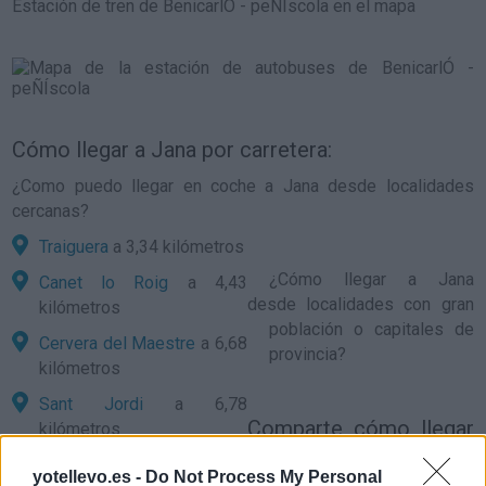
Estación de tren de BenicarlÓ - peÑÍscola en el mapa
Cómo llegar a Jana por carretera:
¿Como puedo llegar en coche a Jana desde localidades
cercanas?
Traiguera
a 3,34 kilómetros
¿
Cómo llegar a Jana
Canet lo Roig
a 4,43
desde localidades con gran
kilómetros
población o capitales de
Cervera del Maestre
a 6,68
provincia?
kilómetros
Sant Jordi
a 6,78
Comparte
cómo llegar
kilómetros
a Jana
Xert
a 8,00 kilómetros
yotellevo.es -
Do Not Process My Personal