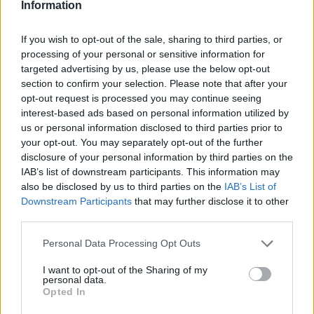
Information
Sant Mateu
a 8,07
Precios de la
kilómetros
gasolina en Jana
If you wish to opt-out of the sale, sharing to third parties, or
Càlig
a 10,34 kilómetros
processing of your personal or sensitive information for
targeted advertising by us, please use the below opt-out
Rossell
a 11,67 kilómetros
section to confirm your selection. Please note that after your
Salzadella
a 12,37
opt-out request is processed you may continue seeing
kilómetros
interest-based ads based on personal information utilized by
us or personal information disclosed to third parties prior to
San Rafael del Río
a 13,07
your opt-out. You may separately opt-out of the further
kilómetros
disclosure of your personal information by third parties on the
IAB’s list of downstream participants. This information may
Castellón
a 63,55
also be disclosed by us to third parties on the
IAB’s List of
kilómetros
Downstream Participants
that may further disclose it to other
Tarragona
a 107,35
third parties.
kilómetros
Personal Data Processing Opt Outs
Teruel
a 116,58 kilómetros
I want to opt-out of the Sharing of my
Lleida
a 126,39 kilómetros
personal data.
Opted In
Valencia
a 127,73