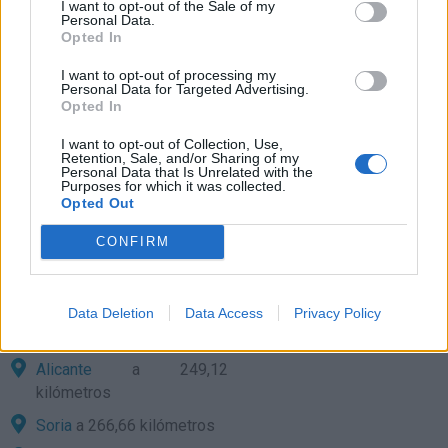
kilómetros
I want to opt-out of the Sale of my
Personal Data.
Zaragoza
a 158,48
Opted In
kilómetros
I want to opt-out of processing my
Barcelona
a 188,13
Personal Data for Targeted Advertising.
Opted In
kilómetros
I want to opt-out of Collection, Use,
Huesca
a 189,17
Retention, Sale, and/or Sharing of my
kilómetros
Personal Data that Is Unrelated with the
Purposes for which it was collected.
Cuenca
a 208,25
Opted Out
kilómetros
CONFIRM
Palma de Mallorca
a
229,46 kilómetros
Albacete
a 246,95
Data Deletion
Data Access
Privacy Policy
kilómetros
Alicante
a 249,12
kilómetros
Soria
a 266,66 kilómetros