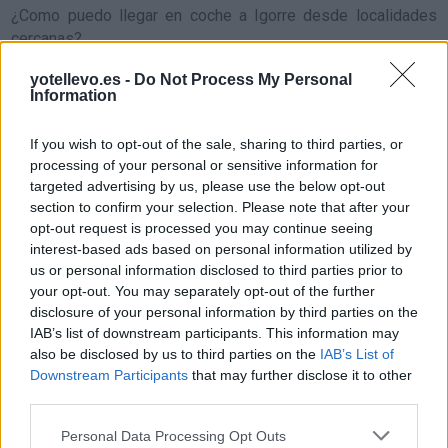
¿Como puedo llegar en coche a Igorre desde localidades
cercanas?
Arantzazu
a 1,41
yotellevo.es -
Do Not Process My Personal
kilómetros
Information
¿
Cómo llegar a Igorre
desde localidades con
Dima
a 2,82 kilómetros
If you wish to opt-out of the sale, sharing to third parties, or
gran población o capitales
Artea
a 3,63 kilómetros
processing of your personal or sensitive information for
de provincia?
targeted advertising by us, please use the below opt-out
Lemoa
a 4,77 kilómetros
section to confirm your selection. Please note that after your
Areatza
a 4,79 kilómetros
opt-out request is processed you may continue seeing
Comparte
cómo
interest-based ads based on personal information utilized by
Bedia
a 5,50 kilómetros
llegar a Igorre
us or personal information disclosed to third parties prior to
your opt-out. You may separately opt-out of the further
Zeberio
a 6,38 kilómetros
disclosure of your personal information by third parties on the
Precios de la
Galdakao
a 6,87 kilómetros
IAB’s list of downstream participants. This information may
gasolina en Igorre
also be disclosed by us to third parties on the
IAB’s List of
Amorebieta-Etxano
a 6,98
Downstream Participants
that may further disclose it to other
kilómetros
third parties.
Zeanuri
a 7,66 kilómetros
Personal Data Processing Opt Outs
Bilbao
a 15,66 kilómetros