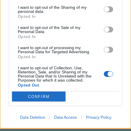
I want to opt-out of the Sharing of my
Vitoria
a 36,50 kilómetros
personal data.
Opted In
San Sebastián
a 66,53
kilómetros
I want to opt-out of the Sale of my
Personal Data.
Logroño
a 82,42
Opted In
kilómetros
I want to opt-out of processing my
Santander
a 89,70
Personal Data for Targeted Advertising.
Opted In
kilómetros
Pamplona
I want to opt-out of Collection, Use,
a 101,48
Retention, Sale, and/or Sharing of my
kilómetros
Personal Data that Is Unrelated with the
Purposes for which it was collected.
Burgos
a 118,76
Opted Out
kilómetros
CONFIRM
Soria
a 158,00 kilómetros
Palencia
a 192,59
kilómetros
Data Deletion
Data Access
Privacy Policy
Huesca
a 224,67