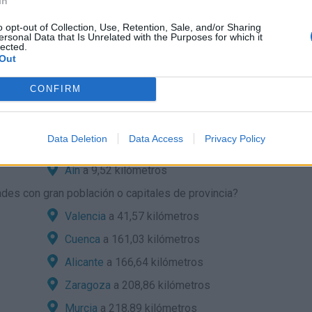
In
o opt-out of Collection, Use, Retention, Sale, and/or Sharing
rretera:
ersonal Data that Is Unrelated with the Purposes for which it
lected.
la desde localidades cercanas?
Out
Vall d Uixó
a 3,46 kilómetros
CONFIRM
Eslida
a 6,02 kilómetros
Vilavella
a 7,90 kilómetros
Data Deletion
Data Access
Privacy Policy
Llosa
a 9,13 kilómetros
Aín
a 9,52 kilómetros
des con gran población o capitales de provincia?
Valencia
a 41,57 kilómetros
Cuenca
a 161,03 kilómetros
Alicante
a 166,64 kilómetros
Zaragoza
a 208,86 kilómetros
Murcia
a 218,89 kilómetros