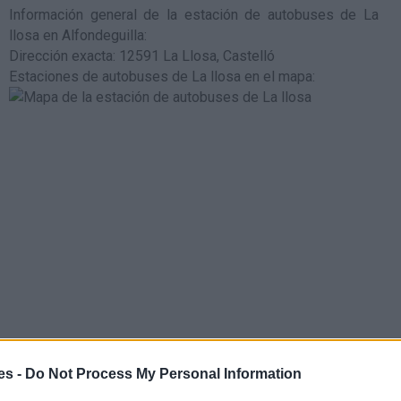
Información general de la estación de autobuses de La
llosa en Alfondeguilla
:
Dirección exacta: 12591 La Llosa, Castelló
Estaciones de autobuses de La llosa en el mapa
:
:
es -
Do Not Process My Personal Information
rcana es la estación de tren de de media y larga distancia de