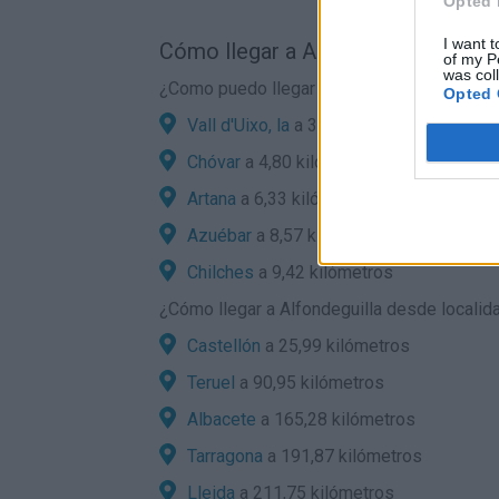
Opted 
I want t
Cómo llegar a Alfondeguilla por ca
of my P
was col
¿Como puedo llegar en coche a Alfondeguil
Opted 
Vall d'Uixo, la
a 3,46 kilómetros
Chóvar
a 4,80 kilómetros
Artana
a 6,33 kilómetros
Azuébar
a 8,57 kilómetros
Chilches
a 9,42 kilómetros
¿
Cómo llegar a Alfondeguilla
desde localida
Castellón
a 25,99 kilómetros
Teruel
a 90,95 kilómetros
Albacete
a 165,28 kilómetros
Tarragona
a 191,87 kilómetros
Lleida
a 211,75 kilómetros