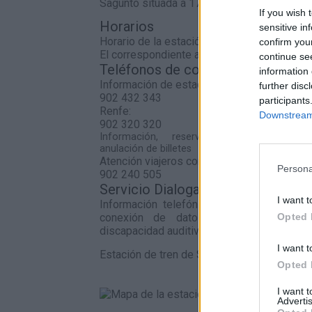
Sagunto situada a 17,78 kilómetros de Alfon
If you wish 
Horarios
sensitive in
Horario de la estación
confirm you
El correspondiente al servicio de Cercanías
continue se
Teléfonos de contacto
information 
Información de estaciones
further disc
902 432 343
participants
Renfe:
Downstream 
902 320 320
Información, reserva, venta, cambio 
anulación de billetes
Atención viajeros con discapacidad
Persona
902 240 505
Servicio Dialoga:
I want t
Información telefónica de Adif a través
Opted 
conexión de datos para personas s
discapacidad auditiva.
I want t
Estación de tren de Sagunto en el mapa
Opted 
I want 
Advertis