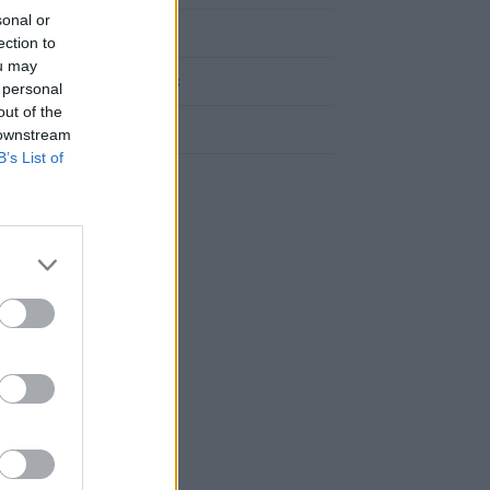
sonal or
Cómo llegar a Llosa
ection to
ou may
Cómo llegar a Chilches
 personal
out of the
Cómo llegar a Aín
 downstream
B’s List of