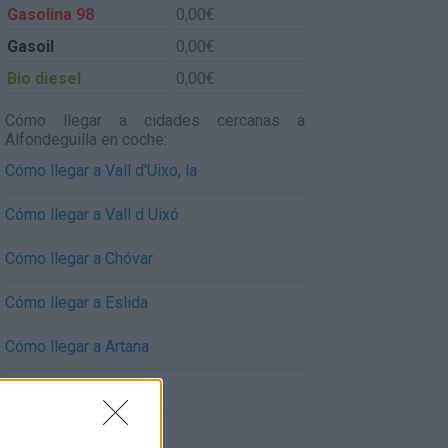
Gasolina 98
0,00€
Gasoil
0,00€
Bio diesel
0,00€
Cómo llegar a cidades cercanas a
Alfondeguilla en coche:
Cómo llegar a Vall d'Uixo, la
Cómo llegar a Vall d Uixó
Cómo llegar a Chóvar
Cómo llegar a Eslida
Cómo llegar a Artana
Cómo llegar a Vilavella
Cómo llegar a Azuébar