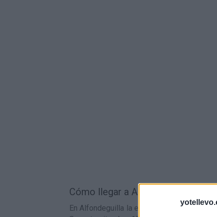
Cómo llegar a Alfondeguilla en tren
yotellevo.
En Alfondeguilla la estación de tren más ce