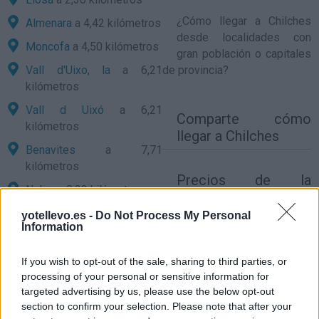
¿
Cómo llegar a Chilches
Almenara
a 4,42 kilómetros
desde localidades con
Moncofa
a 4,50 kilómetros
gran población o capitales
Vall d'Uixo, la
a 6,21
de provincia?
kilómetros
Vall d Uixó
a 6,21
Comparte
cómo
kilómetros
llegar a Chilches
Benavites
a 7,71
kilómetros
Precios de la
Nules
a 8,22 kilómetros
gasolina en Chilches
Quartell
a 8,31 kilómetros
yotellevo.es -
Do Not Process My Personal
Information
Vilavella
a 8,67 kilómetros
Quart de les Valls
a 8,93
If you wish to opt-out of the sale, sharing to third parties, or
kilómetros
processing of your personal or sensitive information for
targeted advertising by us, please use the below opt-out
Castellón
a 25,99
section to confirm your selection. Please note that after your
kilómetros