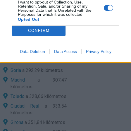
I want to opt-out of Collection, Use,
Palma de Mallorca
a
Retention, Sale, and/or Sharing of my
Personal Data that Is Unrelated with the
243,72 kilómetros
Purposes for which it was collected.
Opted Out
Huesca
a 262,95
kilómetros
CONFIRM
Barcelona
a 267,27
kilómetros
Data Deletion
Data Access
Privacy Policy
Guadalajara
a 270,20
kilómetros
Soria
a 292,29 kilómetros
Madrid
a 307,47
kilómetros
Toledo
a 328,66 kilómetros
Ciudad Real
a 333,54
kilómetros
Girona
a 351,84 kilómetros