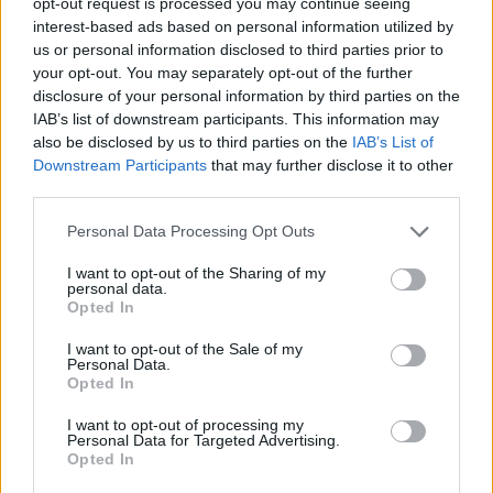
opt-out request is processed you may continue seeing
interest-based ads based on personal information utilized by
Valencia
a 38,31
us or personal information disclosed to third parties prior to
kilómetros
your opt-out. You may separately opt-out of the further
Teruel
a 100,37 kilómetros
disclosure of your personal information by third parties on the
IAB’s list of downstream participants. This information may
Alicante
a 161,72
also be disclosed by us to third parties on the
IAB’s List of
kilómetros
Downstream Participants
that may further disclose it to other
third parties.
Albacete
a 168,28
kilómetros
Personal Data Processing Opt Outs
Cuenca
a 169,32
I want to opt-out of the Sharing of my
kilómetros
personal data.
Opted In
Tarragona
a 191,74
kilómetros
I want to opt-out of the Sale of my
Personal Data.
Lleida
a 214,94 kilómetros
Opted In
Murcia
a 216,00 kilómetros
I want to opt-out of processing my
Personal Data for Targeted Advertising.
Zaragoza
a 216,48
Opted In
kilómetros