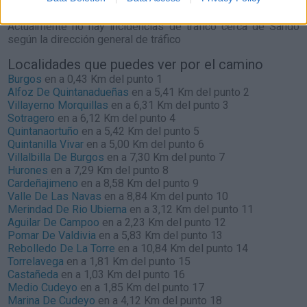
Sando
Actualmente no hay incidencias de tráfico cerca de
Sando
según la dirección general de tráfico
Localidades que puedes ver por el camino
Burgos
en a 0,43 Km del punto 1
Alfoz De Quintanadueñas
en a 5,41 Km del punto 2
Villayerno Morquillas
en a 6,31 Km del punto 3
Sotragero
en a 6,12 Km del punto 4
Quintanaortuño
en a 5,42 Km del punto 5
Quintanilla Vivar
en a 5,00 Km del punto 6
Villalbilla De Burgos
en a 7,30 Km del punto 7
Hurones
en a 7,29 Km del punto 8
Cardeñajimeno
en a 8,58 Km del punto 9
Valle De Las Navas
en a 8,84 Km del punto 10
Merindad De Rio Ubierna
en a 3,12 Km del punto 11
Aguilar De Campoo
en a 2,23 Km del punto 12
Pomar De Valdivia
en a 5,83 Km del punto 13
Rebolledo De La Torre
en a 10,84 Km del punto 14
Torrelavega
en a 1,81 Km del punto 15
Castañeda
en a 1,03 Km del punto 16
Medio Cudeyo
en a 1,85 Km del punto 17
Marina De Cudeyo
en a 4,12 Km del punto 18