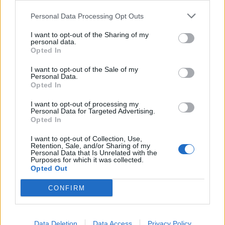
Resumen de datos de la ruta entre Valladolid y
Sando
Personal Data Processing Opt Outs
Tipo de
Precio
Gasto
Gasto
Gasto
I want to opt-out of the Sharing of my
personal data.
combustible
por litro
5l/100km
7l/100km
10l/100km
Opted In
Gasolina 95
0,00€
8
l.
- 0,00€
11
l.
-
16
l.
- 0,00€
I want to opt-out of the Sale of my
0,00€
Personal Data.
Opted In
Gasolina 98
0,00€
8
l.
- 0,00€
11
l.
-
16
l.
- 0,00€
0,00€
I want to opt-out of processing my
Personal Data for Targeted Advertising.
Gasoil
0,00€
8
l.
- 0,00€
11
l.
-
16
l.
- 0,00€
Opted In
0,00€
Bio diesel
0,00€
8
l.
- 0,00€
11
l.
-
16
l.
- 0,00€
I want to opt-out of Collection, Use,
Retention, Sale, and/or Sharing of my
0,00€
Personal Data that Is Unrelated with the
Purposes for which it was collected.
Opted Out
Estado del tráfico e incidencias de la DGT en
Valladolid
CONFIRM
Actualmente no hay incidencias de tráfico cerca de
Valladolid
según la dirección general de tráfico
Estado del tráfico e incidencias de la DGT en
Data Deletion
Data Access
Privacy Policy