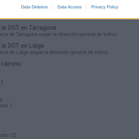
70
l.
- 0,00€
98
l.
- 0,00€
140
l.
- 0,00€
Data Deletion
Data Access
Privacy Policy
70
l.
- 0,00€
98
l.
- 0,00€
140
l.
- 0,00€
e la DGT en Tarragona
cerca de
Tarragona
según la dirección general de tráfico
e la DGT en Liège
cerca de
Liège
según la dirección general de tráfico
l camino
 3
 6
unto 7
unto 12