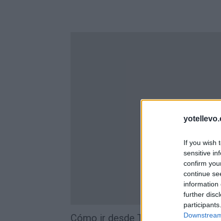
yotellevo.
If you wish 
sensitive in
confirm you
continue se
information 
further disc
participants
Downstream 
Cómo ir desde Tarragona a Liège