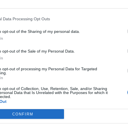
l Data Processing Opt Outs
o opt-out of the Sharing of my personal data.
In
o opt-out of the Sale of my Personal Data.
In
to opt-out of processing my Personal Data for Targeted
ing.
In
o opt-out of Collection, Use, Retention, Sale, and/or Sharing
 Tarragona y Liège
ersonal Data that Is Unrelated with the Purposes for which it
lected.
Out
Gasto 5l/100km
Gasto 7l/100km
Gasto 10l/100km
70
l.
- 0,00€
98
l.
- 0,00€
140
l.
- 0,00€
CONFIRM
70
l.
- 0,00€
98
l.
- 0,00€
140
l.
- 0,00€