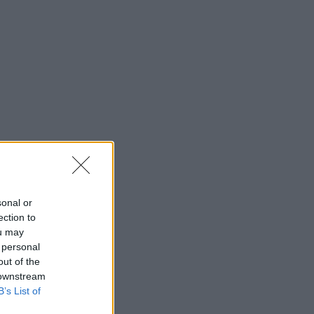
sonal or
ection to
ou may
 personal
out of the
 downstream
B’s List of