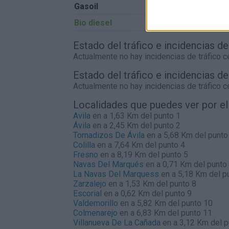
Gasoil
0,00€
Bio diesel
0,00€
Estado del tráfico e incidencias d
Actualmente no hay incidencias de tráfico 
Estado del tráfico e incidencias d
Actualmente no hay incidencias de tráfico 
Localidades que puedes ver por e
Avila
en a 1,63 Km del punto 1
Ávila
en a 2,45 Km del punto 2
Tornadizos De Ávila
en a 5,68 Km del punto
Colilla
en a 7,64 Km del punto 4
Fresno
en a 8,19 Km del punto 5
Navas Del Marqués
en a 0,71 Km del punto
La Navas Del Marquess
en a 5,18 Km del p
Zarzalejo
en a 1,53 Km del punto 8
Escorial
en a 0,62 Km del punto 9
Valdemorillo
en a 5,82 Km del punto 10
Colmenarejo
en a 6,83 Km del punto 11
Villanueva De La Cañada
en a 3,12 Km del p