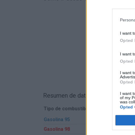
Persona
I want t
Opted 
I want t
Opted 
I want 
Advertis
Opted 
I want t
Resumen de datos de la ruta entre
of my P
was col
Opted 
Tipo de combustible
Precio por litro
Gasolina 95
0,00€
Gasolina 98
0,00€