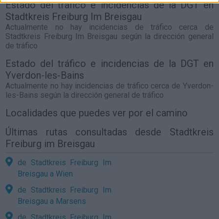
Estado del tráfico e incidencias de la DGT en
Stadtkreis Freiburg Im Breisgau
Actualmente no hay incidencias de tráfico cerca de
Stadtkreis Freiburg Im Breisgau
según la dirección general
de tráfico
Estado del tráfico e incidencias de la DGT en
Yverdon-les-Bains
Actualmente no hay incidencias de tráfico cerca de
Yverdon-
les-Bains
según la dirección general de tráfico
Localidades que puedes ver por el camino
Últimas rutas consultadas desde Stadtkreis
Freiburg im Breisgau
de Stadtkreis Freiburg Im
Breisgau a Wien
de Stadtkreis Freiburg Im
Breisgau a Marsens
de Stadtkreis Freiburg Im