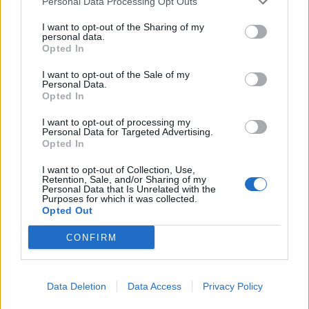
Personal Data Processing Opt Outs
I want to opt-out of the Sharing of my
personal data.
Opted In
I want to opt-out of the Sale of my
Resumen de datos de la ruta entre Stadtkreis
Personal Data.
Freiburg Im Breisgau y Yverdon-les-Bains
Opted In
I want to opt-out of processing my
Tipo de
Precio
Gasto
Gasto
Gasto
Personal Data for Targeted Advertising.
combustible
por litro
5l/100km
7l/100km
10l/100km
Opted In
Gasolina 95
0,00€
11
l.
-
16
l.
-
23
l.
- 0,00€
I want to opt-out of Collection, Use,
0,00€
0,00€
Retention, Sale, and/or Sharing of my
Personal Data that Is Unrelated with the
Purposes for which it was collected.
Gasolina 98
0,00€
11
l.
-
16
l.
-
23
l.
- 0,00€
Opted Out
0,00€
0,00€
Gasoil
0,00€
11
l.
-
16
l.
-
23
l.
- 0,00€
CONFIRM
0,00€
0,00€
Bio diesel
0,00€
11
l.
-
16
l.
-
23
l.
- 0,00€
0,00€
0,00€
Data Deletion
Data Access
Privacy Policy