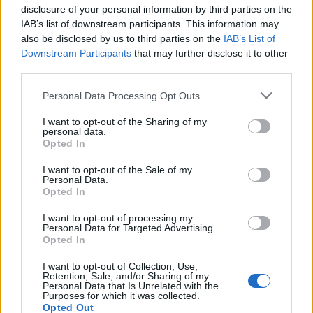
disclosure of your personal information by third parties on the
IAB’s list of downstream participants. This information may
also be disclosed by us to third parties on the
IAB’s List of
Downstream Participants
that may further disclose it to other
third parties.
Resumen de datos de la ruta entre Soria y
Personal Data Processing Opt Outs
Albalat Dels Sorells Valencia
I want to opt-out of the Sharing of my
Tipo de
Precio
Gasto
Gasto
Gasto
personal data.
combustible
por litro
5l/100km
7l/100km
10l/100km
Opted In
Gasolina 95
0,00€
21
l.
-
29
l.
-
42
l.
- 0,00€
I want to opt-out of the Sale of my
Personal Data.
0,00€
0,00€
Opted In
Gasolina 98
0,00€
21
l.
-
29
l.
-
42
l.
- 0,00€
0,00€
0,00€
I want to opt-out of processing my
Personal Data for Targeted Advertising.
Gasoil
0,00€
21
l.
-
29
l.
-
42
l.
- 0,00€
Opted In
0,00€
0,00€
I want to opt-out of Collection, Use,
Bio diesel
0,00€
21
l.
-
29
l.
-
42
l.
- 0,00€
Retention, Sale, and/or Sharing of my
Personal Data that Is Unrelated with the
0,00€
0,00€
Purposes for which it was collected.
Opted Out