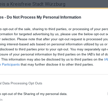
is a Kreisfreie Stadt Würzburg
es -
Do Not Process My Personal Information
to opt-out of the sale, sharing to third parties, or processing of your per
formation for targeted advertising by us, please use the below opt-out s
r selection. Please note that after your opt-out request is processed y
eing interest-based ads based on personal information utilized by us or
disclosed to third parties prior to your opt-out. You may separately opt-
losure of your personal information by third parties on the IAB’s list of
. This information may also be disclosed by us to third parties on the
IA
Participants
that may further disclose it to other third parties.
tre Rhein-Hunsrück-Kreis y Kreisfreie Stadt
l Data Processing Opt Outs
o opt-out of the Sharing of my personal data.
Gasto 5l/100km
Gasto 7l/100km
Gasto 10l/100km
In
11
l.
- 0,00€
16
l.
- 0,00€
23
l.
- 0,00€