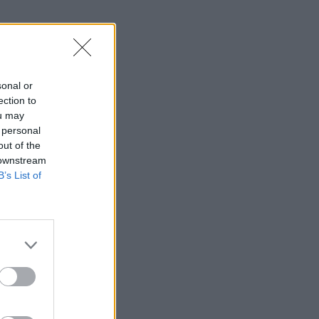
sonal or
ection to
ou may
 personal
out of the
 downstream
B’s List of