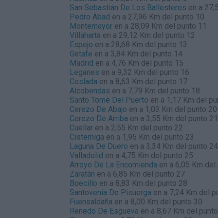
San Sebastián De Los Ballesteros
en a 27,
Pedro Abad
en a 27,96 Km del punto 10
Montemayor
en a 28,09 Km del punto 11
Villaharta
en a 29,12 Km del punto 12
Espejo
en a 28,68 Km del punto 13
Getafe
en a 3,84 Km del punto 14
Madrid
en a 4,76 Km del punto 15
Leganes
en a 9,32 Km del punto 16
Coslada
en a 8,63 Km del punto 17
Alcobendas
en a 7,79 Km del punto 18
Santo Tomé Del Puerto
en a 1,17 Km del pu
Cerezo De Abajo
en a 1,03 Km del punto 20
Cerezo De Arriba
en a 3,55 Km del punto 21
Cuellar
en a 2,55 Km del punto 22
Cisterniga
en a 1,95 Km del punto 23
Laguna De Duero
en a 3,34 Km del punto 24
Valladolid
en a 4,75 Km del punto 25
Arroyo De La Encomienda
en a 6,05 Km del
Zaratán
en a 6,85 Km del punto 27
Boecillo
en a 8,83 Km del punto 28
Santovenia De Pisuerga
en a 7,24 Km del p
Fuensaldaña
en a 8,00 Km del punto 30
Renedo De Esgueva
en a 8,67 Km del punto