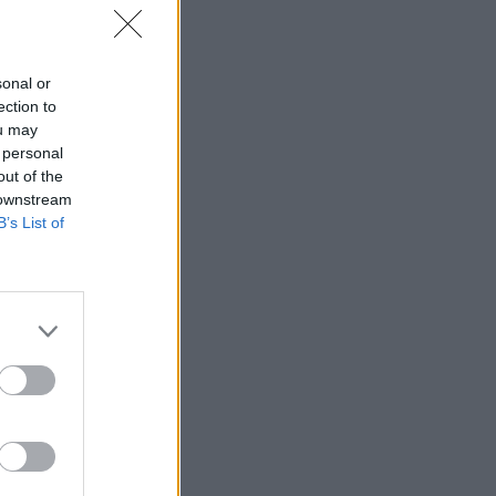
sonal or
ection to
ou may
 personal
out of the
 downstream
B’s List of