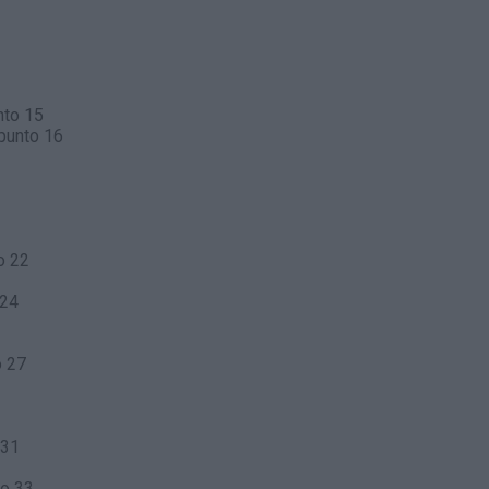
nto 15
punto 16
o 22
 24
o 27
 31
to 33