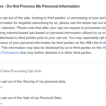
 Castellet I La Gornal
es -
Do Not Process My Personal Information
to opt-out of the sale, sharing to third parties, or processing of your per
formation for targeted advertising by us, please use the below opt-out s
r selection. Please note that after your opt-out request is processed y
eing interest-based ads based on personal information utilized by us or
disclosed to third parties prior to your opt-out. You may separately opt-
losure of your personal information by third parties on the IAB’s list of
. This information may also be disclosed by us to third parties on the
IA
Participants
that may further disclose it to other third parties.
l Data Processing Opt Outs
Priego De Córdoba y Castellet I La Gornal
o opt-out of the Sharing of my personal data.
In
Gasto 5l/100km
Gasto 7l/100km
Gasto 10l/100km
o opt-out of the Sale of my Personal Data.
40
l.
- 0,00€
57
l.
- 0,00€
81
l.
- 0,00€
In