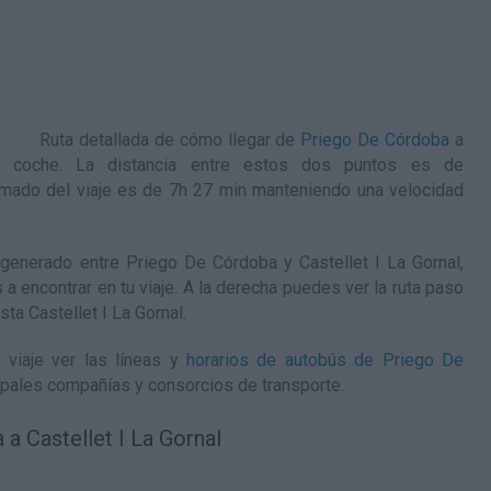
Ruta detallada de
cómo llegar de
Priego De Córdoba
a
 coche. La distancia entre estos dos puntos es de
mado del viaje es de 7h 27 min manteniendo una velocidad
enerado entre Priego De Córdoba y Castellet I La Gornal,
 a encontrar en tu viaje. A la derecha puedes ver la ruta paso
ta Castellet I La Gornal
.
 viaje ver las líneas y
horarios de autobús de Priego De
ipales compañías y consorcios de transporte.
a Castellet I La Gornal