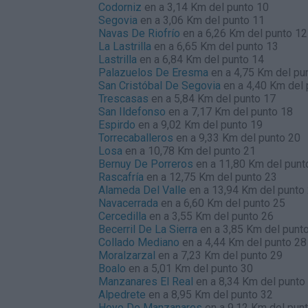
Codorniz
en a 3,14 Km del punto 10
Segovia
en a 3,06 Km del punto 11
Navas De Riofrío
en a 6,26 Km del punto 12
La Lastrilla
en a 6,65 Km del punto 13
Lastrilla
en a 6,84 Km del punto 14
Palazuelos De Eresma
en a 4,75 Km del pu
San Cristóbal De Segovia
en a 4,40 Km del 
Trescasas
en a 5,84 Km del punto 17
San Ildefonso
en a 7,17 Km del punto 18
Espirdo
en a 9,02 Km del punto 19
Torrecaballeros
en a 9,33 Km del punto 20
Losa
en a 10,78 Km del punto 21
Bernuy De Porreros
en a 11,80 Km del punt
Rascafría
en a 12,75 Km del punto 23
Alameda Del Valle
en a 13,94 Km del punto
Navacerrada
en a 6,60 Km del punto 25
Cercedilla
en a 3,55 Km del punto 26
Becerril De La Sierra
en a 3,85 Km del punt
Collado Mediano
en a 4,44 Km del punto 28
Moralzarzal
en a 7,23 Km del punto 29
Boalo
en a 5,01 Km del punto 30
Manzanares El Real
en a 8,34 Km del punto
Alpedrete
en a 8,95 Km del punto 32
Hoyo De Manzanares
en a 9,12 Km del pun