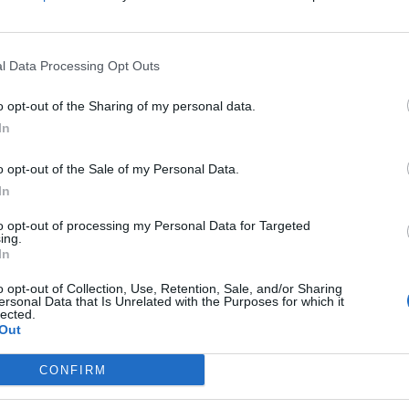
l Data Processing Opt Outs
o Zarco Nuevo León a Martínez Domínguez A.
o opt-out of the Sharing of my personal data.
In
o opt-out of the Sale of my Personal Data.
In
to opt-out of processing my Personal Data for Targeted
ing.
In
o opt-out of Collection, Use, Retention, Sale, and/or Sharing
ersonal Data that Is Unrelated with the Purposes for which it
lected.
Out
CONFIRM