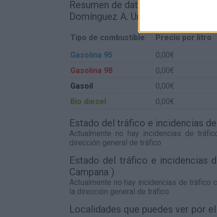
Resumen de datos de la ruta entr
Domínguez A. Unión ( La Campana 
Tipo de combustible
Precio por litro
Gasolina 95
0,00€
Gasolina 98
0,00€
Gasoil
0,00€
Bio diesel
0,00€
Estado del tráfico e incidencias 
Actualmente no hay incidencias de tráfi
dirección general de tráfico
Estado del tráfico e incidencias
Campana )
Actualmente no hay incidencias de tráfico 
la dirección general de tráfico
Localidades que puedes ver por e