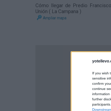
Cómo llegar de Predio Francisc
Unión ( La Campana )
Ampliar mapa
yotellevo.
If you wish 
sensitive in
confirm you
continue se
information 
further disc
participants
Downstream 