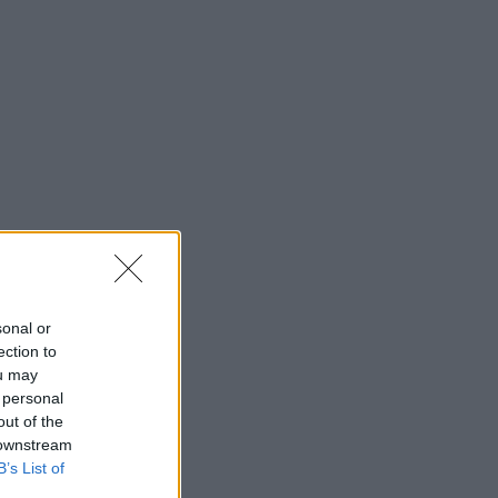
sonal or
ection to
ou may
 personal
out of the
 downstream
B’s List of