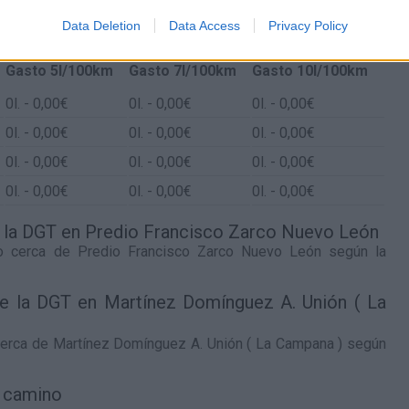
e Predio Francisco Zarco Nuevo León y Martínez
Data Deletion
Data Access
Privacy Policy
)
Gasto 5l/100km
Gasto 7l/100km
Gasto 10l/100km
0
l.
- 0,00€
0
l.
- 0,00€
0
l.
- 0,00€
0
l.
- 0,00€
0
l.
- 0,00€
0
l.
- 0,00€
0
l.
- 0,00€
0
l.
- 0,00€
0
l.
- 0,00€
0
l.
- 0,00€
0
l.
- 0,00€
0
l.
- 0,00€
de la DGT en Predio Francisco Zarco Nuevo León
co cerca de
Predio Francisco Zarco Nuevo León
según la
 de la DGT en Martínez Domínguez A. Unión ( La
cerca de
Martínez Domínguez A. Unión ( La Campana )
según
l camino