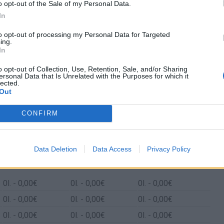
o opt-out of the Sale of my Personal Data.
In
to opt-out of processing my Personal Data for Targeted
ing.
In
o opt-out of Collection, Use, Retention, Sale, and/or Sharing
ersonal Data that Is Unrelated with the Purposes for which it
lected.
Out
CONFIRM
 Palacios Del Pan y Urdiales Del Páramo
Data Deletion
Data Access
Privacy Policy
Gasto 5l/100km
Gasto 7l/100km
Gasto 10l/100km
0
l.
- 0,00€
0
l.
- 0,00€
0
l.
- 0,00€
0
l.
- 0,00€
0
l.
- 0,00€
0
l.
- 0,00€
0
l.
- 0,00€
0
l.
- 0,00€
0
l.
- 0,00€