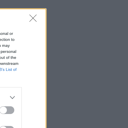
sonal or
ection to
ou may
 personal
out of the
 downstream
B’s List of