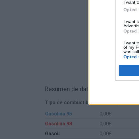
I want t
Opted 
I want 
Advertis
Opted 
I want t
of my P
was col
Opted 
Resumen de datos de la ruta entre
Tipo de combustible
Precio por litro
Gasolina 95
0,00€
Gasolina 98
0,00€
Gasoil
0,00€