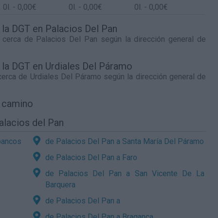
0
l.
- 0,00€
0
l.
- 0,00€
0
l.
- 0,00€
e la DGT en Palacios Del Pan
o cerca de
Palacios Del Pan
según la dirección general de
e la DGT en Urdiales Del Páramo
 cerca de
Urdiales Del Páramo
según la dirección general de
l camino
alacios del Pan
bancos
de Palacios Del Pan a Santa María Del Páramo
de Palacios Del Pan a Faro
de Palacios Del Pan a San Vicente De La
Barquera
de Palacios Del Pan a
de Palacios Del Pan a Bragança