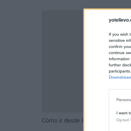
yotellevo.
If you wish 
sensitive in
confirm you
continue se
information 
further disc
participants
Downstream 
Persona
I want t
Cómo ir desde Palacios Del Pan a
Opted 