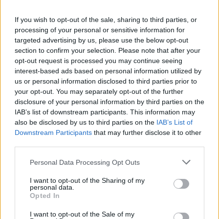
If you wish to opt-out of the sale, sharing to third parties, or
processing of your personal or sensitive information for
Resumen de datos de la ruta entre Oviedo
targeted advertising by us, please use the below opt-out
Asturias y Alfaro La Rioja
section to confirm your selection. Please note that after your
opt-out request is processed you may continue seeing
Tipo de
Precio
Gasto
Gasto
Gasto
interest-based ads based on personal information utilized by
combustible
por litro
5l/100km
7l/100km
10l/100km
us or personal information disclosed to third parties prior to
your opt-out. You may separately opt-out of the further
Gasolina 95
0,00€
22
l.
-
31
l.
-
45
l.
- 0,00€
disclosure of your personal information by third parties on the
0,00€
0,00€
IAB’s list of downstream participants. This information may
Gasolina 98
0,00€
22
l.
-
31
l.
-
45
l.
- 0,00€
also be disclosed by us to third parties on the
IAB’s List of
0,00€
0,00€
Downstream Participants
that may further disclose it to other
third parties.
Gasoil
0,00€
22
l.
-
31
l.
-
45
l.
- 0,00€
0,00€
0,00€
Personal Data Processing Opt Outs
Bio diesel
0,00€
22
l.
-
31
l.
-
45
l.
- 0,00€
0,00€
0,00€
I want to opt-out of the Sharing of my
personal data.
Opted In
Estado del tráfico e incidencias de la DGT en
Oviedo Asturias
I want to opt-out of the Sale of my