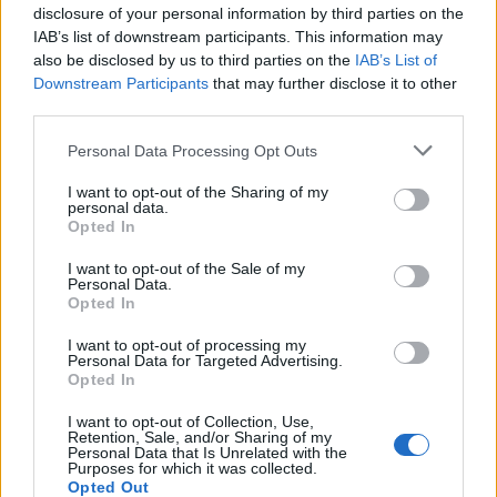
Resumen de datos de la ruta entre Melilla y
disclosure of your personal information by third parties on the
Javea
IAB’s list of downstream participants. This information may
also be disclosed by us to third parties on the
IAB’s List of
Tipo de
Precio
Gasto
Gasto
Gasto
Downstream Participants
that may further disclose it to other
combustible
por litro
5l/100km
7l/100km
10l/100km
third parties.
Gasolina 95
0,00€
57
l.
-
80
l.
-
115
l.
-
Personal Data Processing Opt Outs
0,00€
0,00€
0,00€
Gasolina 98
I want to opt-out of the Sharing of my
0,00€
57
l.
-
80
l.
-
115
l.
-
personal data.
0,00€
0,00€
0,00€
Opted In
Gasoil
0,00€
57
l.
-
80
l.
-
115
l.
-
I want to opt-out of the Sale of my
0,00€
0,00€
0,00€
Personal Data.
Opted In
Bio diesel
0,00€
57
l.
-
80
l.
-
115
l.
-
0,00€
0,00€
0,00€
I want to opt-out of processing my
Personal Data for Targeted Advertising.
Estado del tráfico e incidencias de la DGT en
Opted In
Melilla
I want to opt-out of Collection, Use,
Actualmente no hay incidencias de tráfico cerca de
Melilla
Retention, Sale, and/or Sharing of my
según la dirección general de tráfico
Personal Data that Is Unrelated with the
Purposes for which it was collected.
Estado del tráfico e incidencias de la DGT en
Opted Out