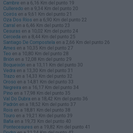
Cambre
en a 6,16 Km del punto 19
Culleredo
en a 9,34 Km del punto 20
Coirós
en a 9,61 Km del punto 21
Oza Dos Ríos
en a 6,90 Km del punto 22
Carral
en a 6,46 Km del punto 23
Cesuras
en a 10,02 Km del punto 24
Cerceda
en a 8,44 Km del punto 25
Santiago De Compostela
en a 2,66 Km del punto 26
Ames
en a 10,35 Km del punto 27
Teo
en a 10,80 Km del punto 28
Brión
en a 12,08 Km del punto 29
Boqueixón
en a 13,11 Km del punto 30
Vedra
en a 13,30 Km del punto 31
Trazo
en a 14,33 Km del punto 32
Oroso
en a 14,81 Km del punto 33
Negreira
en a 16,17 Km del punto 34
Pino
en a 17,98 Km del punto 35
Val Do Dubra
en a 18,42 Km del punto 36
Padrón
en a 18,52 Km del punto 37
Rois
en a 18,81 Km del punto 38
Touro
en a 19,21 Km del punto 39
Baña
en a 19,73 Km del punto 40
Pontecesures
en a 19,82 Km del punto 41
Dodro
en a 21,24 Km del punto 42