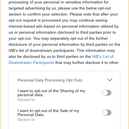
processing of your personal or sensitive information for
targeted advertising by us, please use the below opt-out
section to confirm your selection. Please note that after your
opt-out request is processed you may continue seeing
interest-based ads based on personal information utilized by
us or personal information disclosed to third parties prior to
your opt-out. You may separately opt-out of the further
Resumen de datos de la ruta entre MAR AZUL y
disclosure of your personal information by third parties on the
REMEDIOS DE ESCALADA Buenos Aires
IAB’s list of downstream participants. This information may
also be disclosed by us to third parties on the
IAB’s List of
Tipo de
Precio
Gasto
Gasto
Gasto
Downstream Participants
that may further disclose it to other
combustible
por litro
5l/100km
7l/100km
10l/100km
third parties.
Gasolina 95
0,00€
18
l.
-
25
l.
-
37
l.
- 0,00€
Personal Data Processing Opt Outs
0,00€
0,00€
Gasolina 98
0,00€
18
l.
-
25
l.
-
37
l.
- 0,00€
I want to opt-out of the Sharing of my
personal data.
0,00€
0,00€
Opted In
Gasoil
0,00€
18
l.
-
25
l.
-
37
l.
- 0,00€
I want to opt-out of the Sale of my
0,00€
0,00€
Personal Data.
Opted In
Bio diesel
0,00€
18
l.
-
25
l.
-
37
l.
- 0,00€
0,00€
0,00€