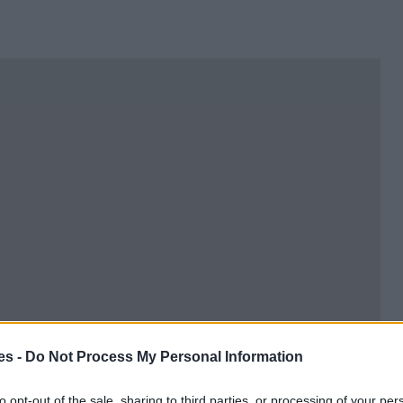
es -
Do Not Process My Personal Information
 Bilbao+vizcaya
to opt-out of the sale, sharing to third parties, or processing of your per