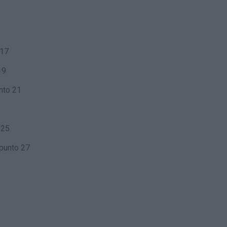
 17
19
nto 21
 25
punto 27