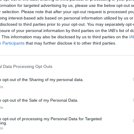
formation for targeted advertising by us, please use the below opt-out s
r selection. Please note that after your opt-out request is processed y
eing interest-based ads based on personal information utilized by us or
disclosed to third parties prior to your opt-out. You may separately opt-
losure of your personal information by third parties on the IAB’s list of
. This information may also be disclosed by us to third parties on the
IA
Participants
that may further disclose it to other third parties.
l Data Processing Opt Outs
o opt-out of the Sharing of my personal data.
In
 Logroño+la+rioja y Bilbao+vizcaya
o opt-out of the Sale of my Personal Data.
In
Gasto 5l/100km
Gasto 7l/100km
Gasto 10l/100km
8
l.
- 0,00€
11
l.
- 0,00€
16
l.
- 0,00€
to opt-out of processing my Personal Data for Targeted
ing.
8
l.
- 0,00€
11
l.
- 0,00€
16
l.
- 0,00€
In