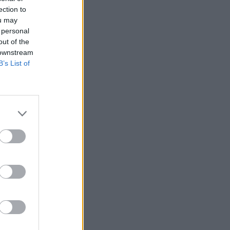
ection to
ou may
 personal
out of the
 downstream
B’s List of