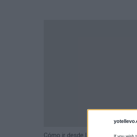
yotellevo.
Cómo ir desde Logroño+la+rioja a
If you wish 