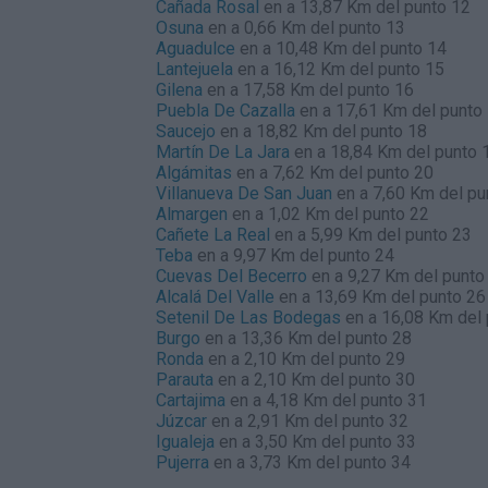
Cañada Rosal
en a 13,87 Km del punto 12
Osuna
en a 0,66 Km del punto 13
Aguadulce
en a 10,48 Km del punto 14
Lantejuela
en a 16,12 Km del punto 15
Gilena
en a 17,58 Km del punto 16
Puebla De Cazalla
en a 17,61 Km del punto
Saucejo
en a 18,82 Km del punto 18
Martín De La Jara
en a 18,84 Km del punto 
Algámitas
en a 7,62 Km del punto 20
Villanueva De San Juan
en a 7,60 Km del pu
Almargen
en a 1,02 Km del punto 22
Cañete La Real
en a 5,99 Km del punto 23
Teba
en a 9,97 Km del punto 24
Cuevas Del Becerro
en a 9,27 Km del punto
Alcalá Del Valle
en a 13,69 Km del punto 26
Setenil De Las Bodegas
en a 16,08 Km del 
Burgo
en a 13,36 Km del punto 28
Ronda
en a 2,10 Km del punto 29
Parauta
en a 2,10 Km del punto 30
Cartajima
en a 4,18 Km del punto 31
Júzcar
en a 2,91 Km del punto 32
Igualeja
en a 3,50 Km del punto 33
Pujerra
en a 3,73 Km del punto 34