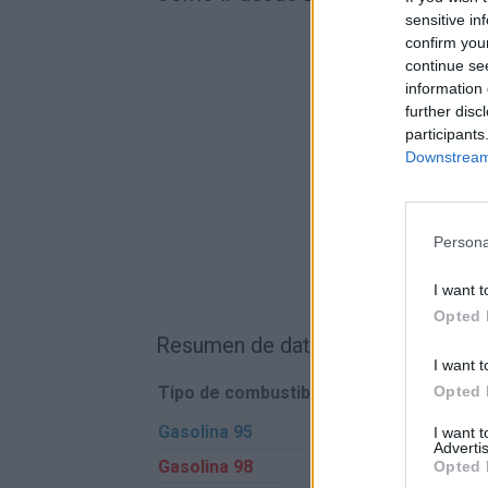
sensitive in
confirm you
continue se
information 
further disc
participants
Downstream 
Persona
I want t
Opted 
Resumen de datos de la ruta entre
I want t
Tipo de combustible
Precio por litro
Opted 
Gasolina 95
0,00€
I want 
Advertis
Gasolina 98
0,00€
Opted 