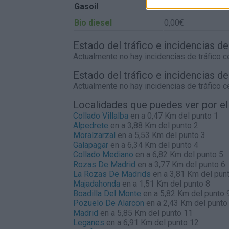
Gasoil
0,00€
Bio diesel
0,00€
Estado del tráfico e incidencias de
Actualmente no hay incidencias de tráfico 
Estado del tráfico e incidencias d
Actualmente no hay incidencias de tráfico 
Localidades que puedes ver por e
Collado Villalba
en a 0,47 Km del punto 1
Alpedrete
en a 3,88 Km del punto 2
Moralzarzal
en a 5,53 Km del punto 3
Galapagar
en a 6,34 Km del punto 4
Collado Mediano
en a 6,82 Km del punto 5
Rozas De Madrid
en a 3,77 Km del punto 6
La Rozas De Madrids
en a 3,81 Km del pun
Majadahonda
en a 1,51 Km del punto 8
Boadilla Del Monte
en a 5,82 Km del punto 
Pozuelo De Alarcon
en a 2,43 Km del punto
Madrid
en a 5,85 Km del punto 11
Leganes
en a 6,91 Km del punto 12