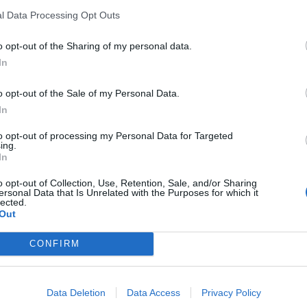
l Data Processing Opt Outs
o opt-out of the Sharing of my personal data.
In
o opt-out of the Sale of my Personal Data.
In
to opt-out of processing my Personal Data for Targeted
ing.
In
o opt-out of Collection, Use, Retention, Sale, and/or Sharing
ersonal Data that Is Unrelated with the Purposes for which it
lected.
Out
La Rioja y Barásoain
CONFIRM
Gasto 5l/100km
Gasto 7l/100km
Gasto 10l/100km
5
l.
- 0,00€
7
l.
- 0,00€
10
l.
- 0,00€
Data Deletion
Data Access
Privacy Policy
5
l.
- 0,00€
7
l.
- 0,00€
10
l.
- 0,00€