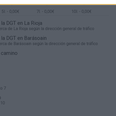
5
l.
- 0,00€
7
l.
- 0,00€
10
l.
- 0,00€
5
l.
- 0,00€
7
l.
- 0,00€
10
l.
- 0,00€
 la DGT en La Rioja
cerca de
La Rioja
según la dirección general de tráfico
e la DGT en Barásoain
cerca de
Barásoain
según la dirección general de tráfico
l camino
to 7
9
 10