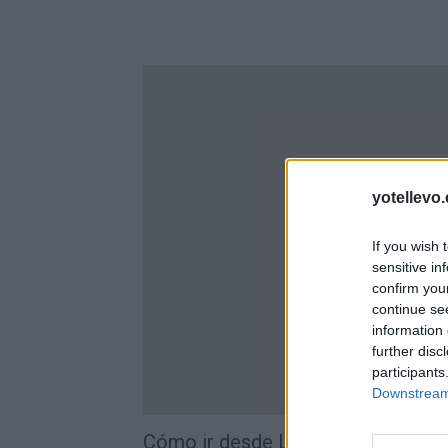
yotellevo.
If you wish 
sensitive in
confirm you
continue se
information 
further disc
participants
Downstream 
Cómo ir desde La Rioja a Barásoai