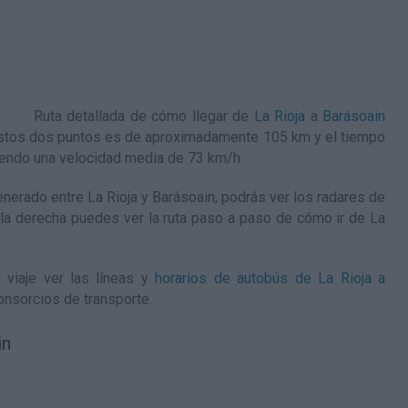
Ruta detallada de
cómo llegar de
La Rioja
a
Barásoain
e estos dos puntos es de aproximadamente 105 km y el tiempo
iendo una velocidad media de 73
km/h
.
erado entre La Rioja y Barásoain, podrás ver los radares de
 A la derecha puedes ver la ruta paso a paso de
cómo ir de La
 viaje ver las líneas y
horarios de autobús de La Rioja a
onsorcios de transporte.
in