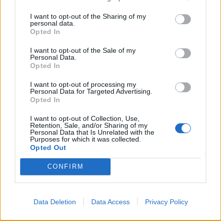
I want to opt-out of the Sharing of my
Resumen de datos de la ruta entre Huelva y
personal data.
Opted In
Stadtkreis Heidelberg
I want to opt-out of the Sale of my
Tipo de
Precio
Gasto
Gasto
Gasto
Personal Data.
Opted In
combustible
por litro
5l/100km
7l/100km
10l/100km
Gasolina 95
0,00€
116
l.
-
162
l.
-
232
l.
-
I want to opt-out of processing my
Personal Data for Targeted Advertising.
0,00€
0,00€
0,00€
Opted In
Gasolina 98
0,00€
116
l.
-
162
l.
-
232
l.
-
0,00€
0,00€
0,00€
I want to opt-out of Collection, Use,
Retention, Sale, and/or Sharing of my
Personal Data that Is Unrelated with the
Gasoil
0,00€
116
l.
-
162
l.
-
232
l.
-
Purposes for which it was collected.
0,00€
0,00€
0,00€
Opted Out
Bio diesel
0,00€
116
l.
-
162
l.
-
232
l.
-
CONFIRM
0,00€
0,00€
0,00€
Estado del tráfico e incidencias de la DGT en
Huelva
Data Deletion
Data Access
Privacy Policy
Actualmente no hay incidencias de tráfico cerca de
Huelva