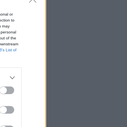
sonal or
ection to
ou may
 personal
out of the
 downstream
B’s List of