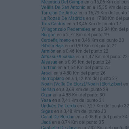
Mejorada Del Campo
en a 15,06 Km del pun
Velilla De San Antonio
en a 15,35 Km del pu
Torrejon De Ardoz
en a 15,79 Km del punto
La Rozas De Madrids
en a 17,88 Km del pu
Tres Cantos
en a 13,46 Km del punto 17
Villagonzalo Pedernales
en a 2,94 Km del p
Burgos
en a 2,72 Km del punto 19
Cardeñajimeno
en a 0,46 Km del punto 20
Ribera Baja
en a 0,90 Km del punto 21
Armión
en a 0,46 Km del punto 22
Altsasu/Alsasua
en a 1,47 Km del punto 23
Alsasua
en a 0,95 Km del punto 24
Irurtzun
en a 1,64 Km del punto 25
Arakil
en a 4,80 Km del punto 26
Berrioplano
en a 1,12 Km del punto 27
Noain (Valle De Elorz)/Noain (Elortzibar)
en 
Beriáin
en a 3,69 Km del punto 29
Cizur
en a 4,88 Km del punto 30
Yesa
en a 7,41 Km del punto 31
Undués De Lerda
en a 7,27 Km del punto 3
Siges
en a 3,48 Km del punto 33
Canal De Berdún
en a 4,05 Km del punto 34
Jaca
en a 0,74 Km del punto 35
Castiello De Jaca
en a 7,32 Km del punto 3