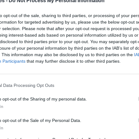
es -
Do Not Process My Personal Information
to opt-out of the sale, sharing to third parties, or processing of your per
formation for targeted advertising by us, please use the below opt-out s
r selection. Please note that after your opt-out request is processed y
eing interest-based ads based on personal information utilized by us or
disclosed to third parties prior to your opt-out. You may separately opt-
losure of your personal information by third parties on the IAB’s list of
. This information may also be disclosed by us to third parties on the
IA
Participants
that may further disclose it to other third parties.
l Data Processing Opt Outs
 Fortaleza y São Leopoldo
o opt-out of the Sharing of my personal data.
In
Gasto 5l/100km
Gasto 7l/100km
Gasto 10l/100km
o opt-out of the Sale of my Personal Data.
211
l.
- 0,00€
295
l.
- 0,00€
422
l.
- 0,00€
In
211
l.
- 0,00€
295
l.
- 0,00€
422
l.
- 0,00€