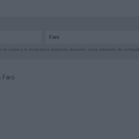
je en coche y te mostramos distancia, duración, coste estimado de combustib
a Faro