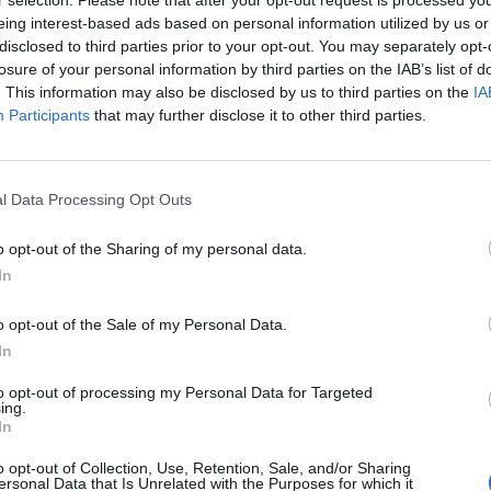
eing interest-based ads based on personal information utilized by us or
disclosed to third parties prior to your opt-out. You may separately opt-
losure of your personal information by third parties on the IAB’s list of
. This information may also be disclosed by us to third parties on the
IA
Participants
that may further disclose it to other third parties.
l Data Processing Opt Outs
o opt-out of the Sharing of my personal data.
In
Escorial, El y Faro
o opt-out of the Sale of my Personal Data.
In
Gasto 5l/100km
Gasto 7l/100km
Gasto 10l/100km
to opt-out of processing my Personal Data for Targeted
0
l.
- 0,00€
0
l.
- 0,00€
0
l.
- 0,00€
ing.
In
0
l.
- 0,00€
0
l.
- 0,00€
0
l.
- 0,00€
o opt-out of Collection, Use, Retention, Sale, and/or Sharing
0
l.
- 0,00€
0
l.
- 0,00€
0
l.
- 0,00€
ersonal Data that Is Unrelated with the Purposes for which it