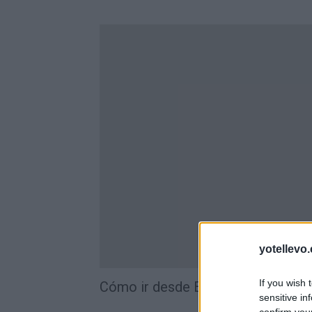
yotellevo.
If you wish 
Cómo ir desde Escorial, El a Faro
sensitive in
confirm you