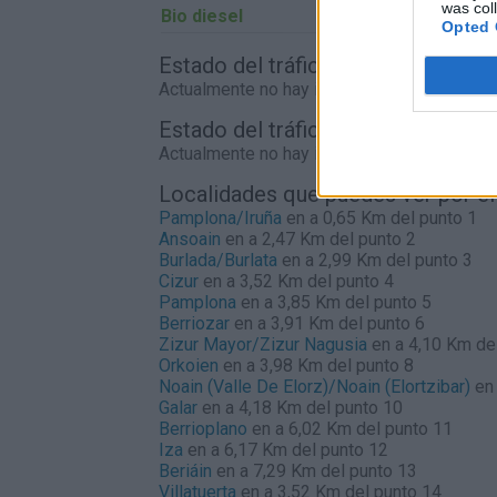
was col
Bio diesel
0,00€
Opted 
Estado del tráfico e incidencias de
Actualmente no hay incidencias de tráfico 
Estado del tráfico e incidencias d
Actualmente no hay incidencias de tráfico 
Localidades que puedes ver por e
Pamplona/Iruña
en a 0,65 Km del punto 1
Ansoain
en a 2,47 Km del punto 2
Burlada/Burlata
en a 2,99 Km del punto 3
Cizur
en a 3,52 Km del punto 4
Pamplona
en a 3,85 Km del punto 5
Berriozar
en a 3,91 Km del punto 6
Zizur Mayor/Zizur Nagusia
en a 4,10 Km de
Orkoien
en a 3,98 Km del punto 8
Noain (Valle De Elorz)/Noain (Elortzibar)
en 
Galar
en a 4,18 Km del punto 10
Berrioplano
en a 6,02 Km del punto 11
Iza
en a 6,17 Km del punto 12
Beriáin
en a 7,29 Km del punto 13
Villatuerta
en a 3,52 Km del punto 14