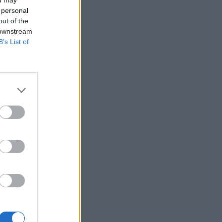
 personal
out of the
 downstream
B’s List of