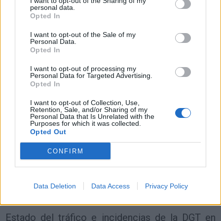
Resumen de datos de la ruta entre Cuenca y
I want to opt-out of the Sharing of my
personal data.
Toulouse
Opted In
Tipo de
Precio
Gasto
Gasto
Gasto
I want to opt-out of the Sale of my
Personal Data.
combustible
por litro
5l/100km
7l/100km
10l/100km
Opted In
Gasolina 95
0,00€
34
l.
-
48
l.
-
69
l.
- 0,00€
I want to opt-out of processing my
0,00€
0,00€
Personal Data for Targeted Advertising.
Opted In
Gasolina 98
0,00€
34
l.
-
48
l.
-
69
l.
- 0,00€
0,00€
0,00€
I want to opt-out of Collection, Use,
Retention, Sale, and/or Sharing of my
Gasoil
0,00€
34
l.
-
48
l.
-
69
l.
- 0,00€
Personal Data that Is Unrelated with the
0,00€
0,00€
Purposes for which it was collected.
Opted Out
Bio diesel
0,00€
34
l.
-
48
l.
-
69
l.
- 0,00€
0,00€
0,00€
CONFIRM
Estado del tráfico e incidencias de la DGT en
Cuenca
Data Deletion
Data Access
Privacy Policy
Actualmente no hay incidencias de tráfico cerca de
Cuenca
según la dirección general de tráfico
Estado del tráfico e incidencias de la DGT en