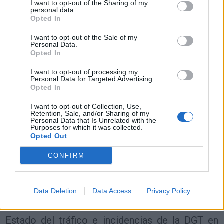
Resumen de datos de la ruta entre Canoas y
I want to opt-out of the Sharing of my
personal data.
Salta
Opted In
Tipo de
Precio
Gasto
Gasto
Gasto
I want to opt-out of the Sale of my
combustible
por litro
5l/100km
7l/100km
10l/100km
Personal Data.
Opted In
Gasolina 95
0,00€
91
l.
-
127
l.
-
182
l.
-
0,00€
0,00€
0,00€
I want to opt-out of processing my
Personal Data for Targeted Advertising.
Gasolina 98
0,00€
91
l.
-
127
l.
-
182
l.
-
Opted In
0,00€
0,00€
0,00€
I want to opt-out of Collection, Use,
Gasoil
0,00€
91
l.
-
127
l.
-
182
l.
-
Retention, Sale, and/or Sharing of my
Personal Data that Is Unrelated with the
0,00€
0,00€
0,00€
Purposes for which it was collected.
Opted Out
Bio diesel
0,00€
91
l.
-
127
l.
-
182
l.
-
0,00€
0,00€
0,00€
CONFIRM
Estado del tráfico e incidencias de la DGT en
Canoas
Data Deletion
Data Access
Privacy Policy
Actualmente no hay incidencias de tráfico cerca de
Canoas
según la dirección general de tráfico
Estado del tráfico e incidencias de la DGT en