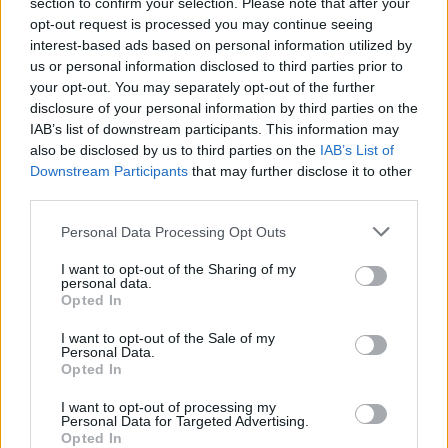
section to confirm your selection. Please note that after your
Resumen de datos de la ruta entre Barcelona y
opt-out request is processed you may continue seeing
Breda Girona
interest-based ads based on personal information utilized by
us or personal information disclosed to third parties prior to
your opt-out. You may separately opt-out of the further
Tipo de
Precio
Gasto
Gasto
Gasto
disclosure of your personal information by third parties on the
combustible
por litro
5l/100km
7l/100km
10l/100km
IAB’s list of downstream participants. This information may
Gasolina 95
0,00€
4
l.
- 0,00€
6
l.
- 0,00€
9
l.
- 0,00€
also be disclosed by us to third parties on the
IAB’s List of
Downstream Participants
that may further disclose it to other
Gasolina 98
0,00€
4
l.
- 0,00€
6
l.
- 0,00€
9
l.
- 0,00€
third parties.
Gasoil
0,00€
4
l.
- 0,00€
6
l.
- 0,00€
9
l.
- 0,00€
Personal Data Processing Opt Outs
Bio diesel
0,00€
4
l.
- 0,00€
6
l.
- 0,00€
9
l.
- 0,00€
I want to opt-out of the Sharing of my
Estado del tráfico e incidencias de la DGT en
personal data.
Opted In
Barcelona
Actualmente no hay incidencias de tráfico cerca de
I want to opt-out of the Sale of my
Barcelona
según la dirección general de tráfico
Personal Data.
Opted In
Estado del tráfico e incidencias de la DGT en
I want to opt-out of processing my
Breda Girona
Personal Data for Targeted Advertising.
Actualmente no hay incidencias de tráfico cerca de
Breda
Opted In