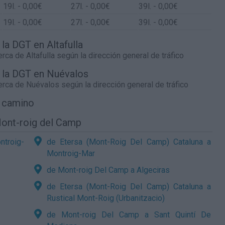
19
l.
- 0,00€
27
l.
- 0,00€
39
l.
- 0,00€
19
l.
- 0,00€
27
l.
- 0,00€
39
l.
- 0,00€
 la DGT en Altafulla
cerca de
Altafulla
según la dirección general de tráfico
e la DGT en Nuévalos
cerca de
Nuévalos
según la dirección general de tráfico
l camino
Mont-roig del Camp
ntroig-
de Etersa (Mont-Roig Del Camp) Cataluna a
Montroig-Mar
de Mont-roig Del Camp a Algeciras
de Etersa (Mont-Roig Del Camp) Cataluna a
Rustical Mont-Roig (Urbanitzacio)
de Mont-roig Del Camp a Sant Quintí De