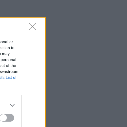
sonal or
ection to
ou may
 personal
out of the
 downstream
B’s List of