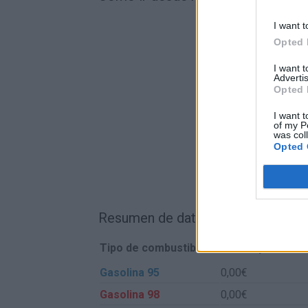
I want t
Opted 
I want 
Advertis
Opted 
I want t
of my P
was col
Opted 
Resumen de datos de la ruta entre 
Tipo de combustible
Precio por litro
Gasolina 95
0,00€
Gasolina 98
0,00€