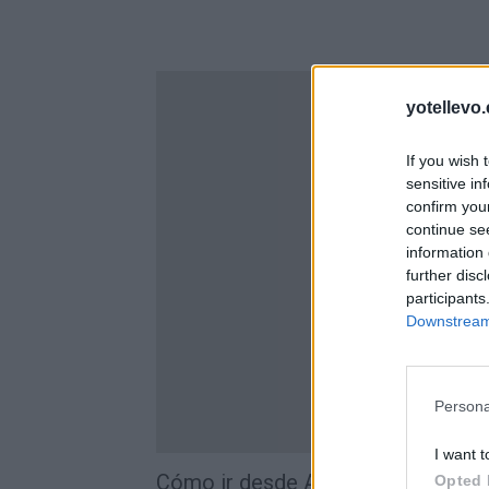
yotellevo.
If you wish 
sensitive in
confirm you
continue se
information 
further disc
participants
Downstream 
Persona
I want t
Cómo ir desde Altafulla a Nuévalo
Opted 