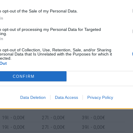
o opt-out of the Sale of my Personal Data.
In
to opt-out of processing my Personal Data for Targeted
ing.
In
o opt-out of Collection, Use, Retention, Sale, and/or Sharing
ersonal Data that Is Unrelated with the Purposes for which it
lected.
Out
CONFIRM
Altafulla y Nuévalos
Data Deletion
Data Access
Privacy Policy
Gasto 5l/100km
Gasto 7l/100km
Gasto 10l/100km
19
l.
- 0,00€
27
l.
- 0,00€
39
l.
- 0,00€
19
l.
- 0,00€
27
l.
- 0,00€
39
l.
- 0,00€