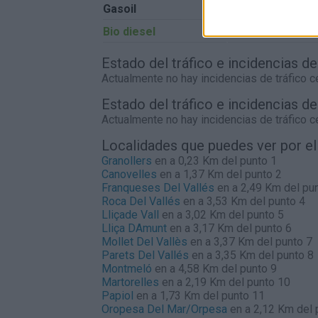
Gasoil
0,00€
Bio diesel
0,00€
Estado del tráfico e incidencias d
Actualmente no hay incidencias de tráfico 
Estado del tráfico e incidencias d
Actualmente no hay incidencias de tráfico 
Localidades que puedes ver por e
Granollers
en a 0,23 Km del punto 1
Canovelles
en a 1,37 Km del punto 2
Franqueses Del Vallés
en a 2,49 Km del pu
Roca Del Vallés
en a 3,53 Km del punto 4
Lliçade Vall
en a 3,02 Km del punto 5
Lliça DAmunt
en a 3,17 Km del punto 6
Mollet Del Vallès
en a 3,37 Km del punto 7
Parets Del Vallés
en a 3,35 Km del punto 8
Montmeló
en a 4,58 Km del punto 9
Martorelles
en a 2,19 Km del punto 10
Papiol
en a 1,73 Km del punto 11
Oropesa Del Mar/Orpesa
en a 2,12 Km del 