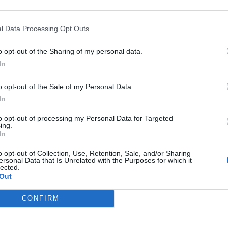
l Data Processing Opt Outs
o opt-out of the Sharing of my personal data.
In
o opt-out of the Sale of my Personal Data.
In
to opt-out of processing my Personal Data for Targeted
ing.
In
o opt-out of Collection, Use, Retention, Sale, and/or Sharing
Alegrete y Farroupilha
ersonal Data that Is Unrelated with the Purposes for which it
lected.
Out
Gasto 5l/100km
Gasto 7l/100km
Gasto 10l/100km
CONFIRM
27
l.
- 0,00€
38
l.
- 0,00€
54
l.
- 0,00€
27
l.
- 0,00€
38
l.
- 0,00€
54
l.
- 0,00€