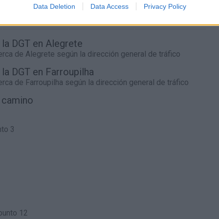
27
l.
- 0,00€
38
l.
- 0,00€
54
l.
- 0,00€
Data Deletion
Data Access
Privacy Policy
27
l.
- 0,00€
38
l.
- 0,00€
54
l.
- 0,00€
e la DGT en Alegrete
cerca de
Alegrete
según la dirección general de tráfico
e la DGT en Farroupilha
cerca de
Farroupilha
según la dirección general de tráfico
l camino
nto 3
punto 12