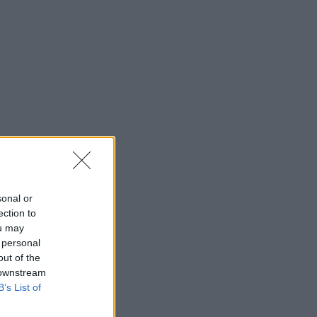
sonal or
ection to
ou may
 personal
out of the
 downstream
B’s List of