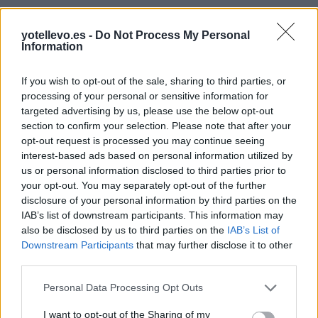
San Agustín del Pozo
a
Comparte
cómo llegar
6,73 kilómetros
yotellevo.es -
Do Not Process My Personal
a San Esteban del
Information
Cerecinos de Campos
a
Molar
6,90 kilómetros
If you wish to opt-out of the sale, sharing to third parties, or
Castrogonzalo
a 7,37
processing of your personal or sensitive information for
Precios de la
kilómetros
targeted advertising by us, please use the below opt-out
gasolina en San
section to confirm your selection. Please note that after your
Fuentes de Ropel
a 7,43
opt-out request is processed you may continue seeing
Esteban del Molar
kilómetros
interest-based ads based on personal information utilized by
us or personal information disclosed to third parties prior to
Vega de Villalobos
a 8,24
your opt-out. You may separately opt-out of the further
kilómetros
disclosure of your personal information by third parties on the
Barcial del Barco
a 9,16
IAB’s list of downstream participants. This information may
kilómetros
also be disclosed by us to third parties on the
IAB’s List of
Downstream Participants
that may further disclose it to other
Valdescorriel
a 10,07
third parties.
kilómetros
Personal Data Processing Opt Outs
Zamora
a 50,90 kilómetros
I want to opt-out of the Sharing of my
Valladolid
a 75,26