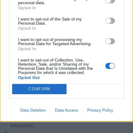
personal data.
kilómetros
Opted In
León
a 77,84 kilómetros
I want to opt-out of the Sale of my
Personal Data.
Palencia
a 84,80
Opted In
kilómetros
I want to opt-out of processing my
Salamanca
a 107,96
Personal Data for Targeted Advertising.
Opted In
kilómetros
Burgos
a 159,17
I want to opt-out of Collection, Use,
Retention, Sale, and/or Sharing of my
kilómetros
Personal Data that Is Unrelated with the
Purposes for which it was collected.
Avila
a 159,23 kilómetros
Opted Out
Oviedo
a 160,00
CONFIRM
kilómetros
Segovia
a 162,27
kilómetros
Data Deletion
Data Access
Privacy Policy
Ourense
a 195,84
kilómetros