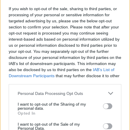
10,36 kilómetros
If you wish to opt-out of the sale, sharing to third parties, or
Ramiro
a 10,84 kilómetros
processing of your personal or sensitive information for
Precios de la
San Vicente del Palacio
a
targeted advertising by us, please use the below opt-out
gasolina en Pozal de
11,09 kilómetros
section to confirm your selection. Please note that after your
Gallinas
opt-out request is processed you may continue seeing
Matapozuelos
a 11,29
interest-based ads based on personal information utilized by
kilómetros
us or personal information disclosed to third parties prior to
your opt-out. You may separately opt-out of the further
Hornillos de Eresma
a
disclosure of your personal information by third parties on the
11,47 kilómetros
IAB’s list of downstream participants. This information may
Seca
a 12,09 kilómetros
also be disclosed by us to third parties on the
IAB’s List of
Downstream Participants
that may further disclose it to other
Valladolid
a 38,19
third parties.
kilómetros
Personal Data Processing Opt Outs
Segovia
a 72,79 kilómetros
Avila
a 74,57 kilómetros
I want to opt-out of the Sharing of my
personal data.
Zamora
Opted In
a 78,58 kilómetros
Salamanca
a 79,84
I want to opt-out of the Sale of my
Personal Data.
kilómetros