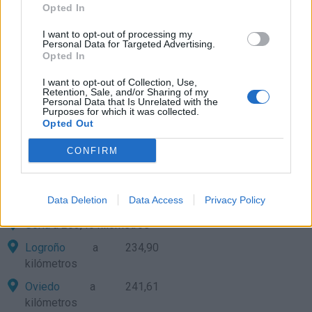
Opted In
Palencia
a 81,16
I want to opt-out of processing my
kilómetros
Personal Data for Targeted Advertising.
Opted In
Madrid
a 138,37
kilómetros
I want to opt-out of Collection, Use,
Retention, Sale, and/or Sharing of my
Burgos
a 147,57
Personal Data that Is Unrelated with the
Purposes for which it was collected.
kilómetros
Opted Out
Guadalajara
a 159,78
CONFIRM
kilómetros
León
a 160,82 kilómetros
Data Deletion
Data Access
Privacy Policy
Toledo
a 174,46 kilómetros
Soria
a 203,46 kilómetros
Logroño
a 234,90
kilómetros
Oviedo
a 241,61
kilómetros