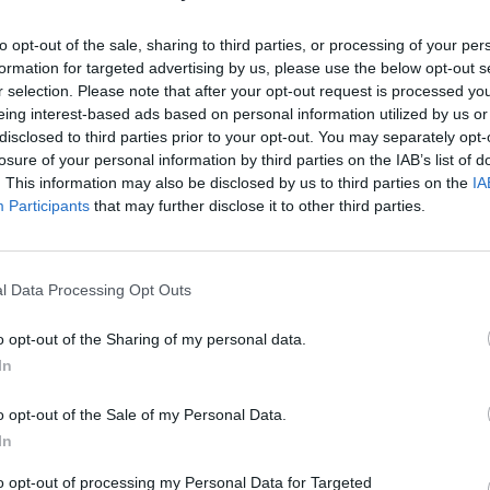
s la estación de tren de de media y larga distancia de Alcoi
to opt-out of the sale, sharing to third parties, or processing of your per
formation for targeted advertising by us, please use the below opt-out s
r selection. Please note that after your opt-out request is processed y
eing interest-based ads based on personal information utilized by us or
disclosed to third parties prior to your opt-out. You may separately opt-
losure of your personal information by third parties on the IAB’s list of
. This information may also be disclosed by us to third parties on the
IA
Participants
that may further disclose it to other third parties.
y
l Data Processing Opt Outs
o opt-out of the Sharing of my personal data.
In
 de móvil con
ordas y con
o opt-out of the Sale of my Personal Data.
In
to opt-out of processing my Personal Data for Targeted