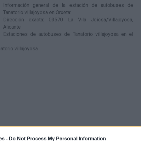
Información general de la estación de autobuses de
Tanatorio villajoyosa en Orxeta
:
Dirección exacta: 03570 La Vila Joiosa/Villajoyosa,
Alicante
Estaciones de autobuses de Tanatorio villajoyosa en el
es -
Do Not Process My Personal Information