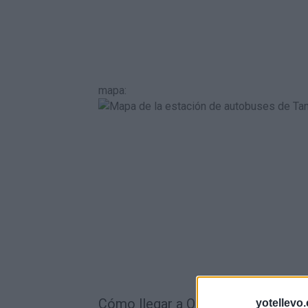
mapa
:
Cómo llegar a Orxeta en tren:
yotellevo.