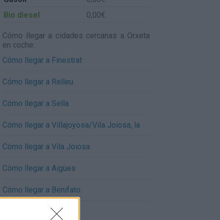
Bio diesel
0,00€
Cómo llegar a cidades cercanas a Orxeta
en coche:
Cómo llegar a Finestrat
Cómo llegar a Relleu
Cómo llegar a Sella
Cómo llegar a Villajoyosa/Vila Joiosa, la
Cómo llegar a Vila Joiosa
Cómo llegar a Aigües
Cómo llegar a Benifato
Cómo llegar a Nucia