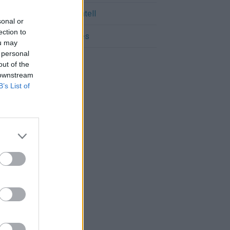
Cómo llegar a Benimantell
sonal or
ection to
Cómo llegar a Confrides
ou may
 personal
out of the
 downstream
B’s List of