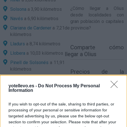
¿
Cómo llegar a Olius
Solsona
a 3,90 kilómetros
desde localidades con
Navés
a 6,90 kilómetros
gran población o capitales
Clariana de Cardener
a 7,21
de provincia?
kilómetros
Lladurs
a 8,74 kilómetros
Comparte
cómo
Llobera
a 10,03 kilómetros
llegar a Olius
Pinell de Solsonés
a 11,91
kilómetros
Precios de la
gasolina en Olius
Cardona
a 12,29 kilómetros
yotellevo.es -
Do Not Process My Personal
Castellar de la Ribera
a
Information
12,90 kilómetros
Montmajor
a 15,35
If you wish to opt-out of the sale, sharing to third parties, or
kilómetros
processing of your personal or sensitive information for
targeted advertising by us, please use the below opt-out
Barcelona
a 82,77
section to confirm your selection. Please note that after your
kilómetros