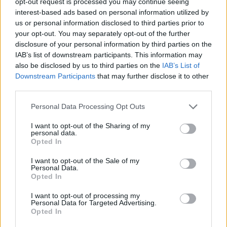
opt-out request is processed you may continue seeing
interest-based ads based on personal information utilized by
Lleida
a 87,13 kilómetros
us or personal information disclosed to third parties prior to
Tarragona
a 98,75
your opt-out. You may separately opt-out of the further
kilómetros
disclosure of your personal information by third parties on the
IAB’s list of downstream participants. This information may
Girona
a 104,60 kilómetros
also be disclosed by us to third parties on the
IAB’s List of
Downstream Participants
that may further disclose it to other
Huesca
a 163,42
third parties.
kilómetros
Zaragoza
a 204,87
Personal Data Processing Opt Outs
kilómetros
I want to opt-out of the Sharing of my
personal data.
Castellón
a 258,62
Opted In
kilómetros
I want to opt-out of the Sale of my
Pamplona
a 277,32
Personal Data.
kilómetros
Opted In
Palma de Mallorca
a
I want to opt-out of processing my
282,89 kilómetros
Personal Data for Targeted Advertising.
Opted In
Teruel
a 287,53 kilómetros