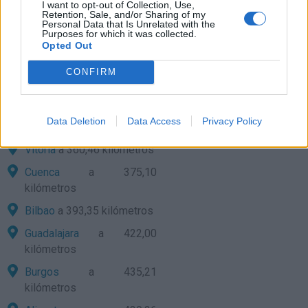
I want to opt-out of Collection, Use,
Valencia
a 322,78
Retention, Sale, and/or Sharing of my
Personal Data that Is Unrelated with the
kilómetros
Purposes for which it was collected.
Opted Out
San Sebastián
a 325,54
kilómetros
CONFIRM
Soria
a 333,92 kilómetros
Logroño
a 334,57
Data Deletion
Data Access
Privacy Policy
kilómetros
Vitoria
a 360,46 kilómetros
Cuenca
a 375,10
kilómetros
Bilbao
a 393,35 kilómetros
Guadalajara
a 422,00
kilómetros
Burgos
a 435,21
kilómetros