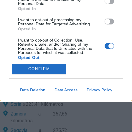
kilómetros
Personal Data.
Opted In
León
a 160,62 kilómetros
I want to opt-out of processing my
San Sebastián
a 163,29
Personal Data for Targeted Advertising.
kilómetros
Opted In
Palencia
a 163,30
I want to opt-out of Collection, Use,
Retention, Sale, and/or Sharing of my
kilómetros
Personal Data that Is Unrelated with the
Purposes for which it was collected.
Logroño
a 165,13
Opted Out
kilómetros
CONFIRM
Pamplona
a 204,23
kilómetros
Valladolid
a 206,24
Data Deletion
Data Access
Privacy Policy
kilómetros
Soria
a 223,41 kilómetros
Zamora
a 257,66
kilómetros
Segovia
a 275,72