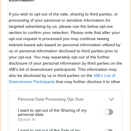
kilómetros
Precios de la
If you wish to opt-out of the sale, sharing to third parties, or
Camargo
a 10,79
gasolina en Miengo
processing of your personal or sensitive information for
kilómetros
targeted advertising by us, please use the below opt-out
Reocin
a 12,28 kilómetros
section to confirm your selection. Please note that after your
opt-out request is processed you may continue seeing
Castañeda
a 12,89
interest-based ads based on personal information utilized by
kilómetros
us or personal information disclosed to third parties prior to
your opt-out. You may separately opt-out of the further
Astillero
a 14,34
disclosure of your personal information by third parties on the
kilómetros
IAB’s list of downstream participants. This information may
Santander
a 15,59
also be disclosed by us to third parties on the
IAB’s List of
kilómetros
Downstream Participants
that may further disclose it to other
third parties.
Bilbao
a 88,73 kilómetros
Personal Data Processing Opt Outs
Burgos
a 123,19
kilómetros
I want to opt-out of the Sharing of my
personal data.
Vitoria
a 125,32 kilómetros
Opted In
Oviedo
a 149,60
I want to opt-out of the Sale of my