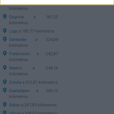
Ourense
a 177,70
kilómetros
Segovia
a 181,52
kilómetros
Lugo
a 183,77 kilómetros
Santander
a 224,09
kilómetros
Pontevedra
a 242,87
kilómetros
Madrid
a 248,16
kilómetros
Coruña
a 261,81 kilómetros
Guadalajara
a 266,13
kilómetros
Bilbao
a 267,95 kilómetros
Vitoria
a 268,02 kilómetros