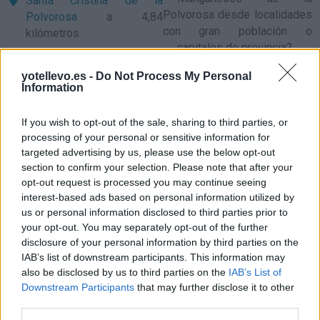
Santa Cristina de la
Polvorosa
desde localidades
Polvorosa
a 4,84
con gran población o
kilómetros
capitales de provincia?
Morales de Rey
a 4,88
kilómetros
yotellevo.es -
Do Not Process My Personal
Information
Comparte
cómo
Fresno de la Polvorosa
a
llegar a Manganeses de
5,75 kilómetros
If you wish to opt-out of the sale, sharing to third parties, or
la Polvorosa
Torre del Valle
a 6,46
processing of your personal or sensitive information for
targeted advertising by us, please use the below opt-out
kilómetros
section to confirm your selection. Please note that after your
Precios de la
Quiruelas de Vidriales
a
opt-out request is processed you may continue seeing
gasolina en
6,96 kilómetros
interest-based ads based on personal information utilized by
Manganeses de la
us or personal information disclosed to third parties prior to
Benavente
a 7,01
Polvorosa
your opt-out. You may separately opt-out of the further
kilómetros
disclosure of your personal information by third parties on the
Villanázar
a 7,17
IAB’s list of downstream participants. This information may
also be disclosed by us to third parties on the
IAB’s List of
kilómetros
Downstream Participants
that may further disclose it to other
Pobladura del Valle
a 7,66
third parties.
kilómetros