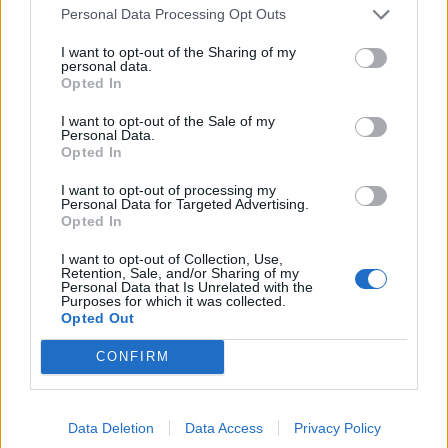
Personal Data Processing Opt Outs
Santa María de la Vega
a
7,76 kilómetros
I want to opt-out of the Sharing of my
personal data.
Zamora
a 59,10 kilómetros
Opted In
León
a 67,13 kilómetros
I want to opt-out of the Sale of my
Personal Data.
Valladolid
a 94,48
Opted In
kilómetros
I want to opt-out of processing my
Palencia
a 100,48
Personal Data for Targeted Advertising.
Opted In
kilómetros
Salamanca
a 118,50
I want to opt-out of Collection, Use,
Retention, Sale, and/or Sharing of my
kilómetros
Personal Data that Is Unrelated with the
Purposes for which it was collected.
Oviedo
a 147,60
Opted Out
kilómetros
CONFIRM
Burgos
a 172,09
kilómetros
Avila
a 176,43 kilómetros
Data Deletion
Data Access
Privacy Policy