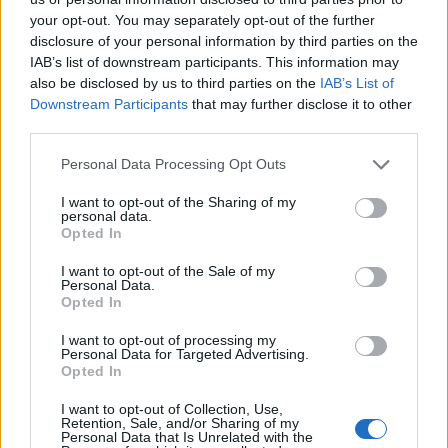
kilómetros
your opt-out. You may separately opt-out of the further
Castellón
a 134,96
disclosure of your personal information by third parties on the
kilómetros
IAB’s list of downstream participants. This information may
also be disclosed by us to third parties on the
IAB’s List of
Murcia
a 137,69 kilómetros
Downstream Participants
that may further disclose it to other
third parties.
Albacete
a 170,04
kilómetros
Personal Data Processing Opt Outs
Teruel
a 202,05 kilómetros
I want to opt-out of the Sharing of my
personal data.
Palma de Mallorca
a
Opted In
238,14 kilómetros
I want to opt-out of the Sale of my
Cuenca
a 238,84
Personal Data.
kilómetros
Opted In
Tarragona
a 278,70
I want to opt-out of processing my
kilómetros
Personal Data for Targeted Advertising.
Opted In
Almería
a 310,74
kilómetros
I want to opt-out of Collection, Use,
Retention, Sale, and/or Sharing of my
Personal Data that Is Unrelated with the
Lleida
a 318,93 kilómetros