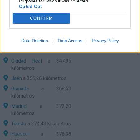
Purposes for which it was collected.
Opted Out
Zaragoza
a 330,48
kilómetros
CONFIRM
Barcelona
a 340,33
kilómetros
Data Deletion
Data Access
Privacy Policy
Guadalajara
a 346,09
kilómetros
Ciudad Real
a 347,95
kilómetros
Jaén
a 356,26 kilómetros
Granada
a 368,53
kilómetros
Madrid
a 372,20
kilómetros
Toledo
a 374,43 kilómetros
Huesca
a 376,38