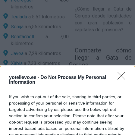
kilómetros
¿
Cómo llegar a Gata de
Gorgos
desde localidades
Teulada
a 5,51 kilómetros
con gran población o
Senija
a 6,55 kilómetros
capitales de provincia?
Benitachell
a 7,00
kilómetros
Comparte
cómo
Javea
a 7,29 kilómetros
llegar a Gata de
Xàbia
a 7,33 kilómetros
Gorgos
Llíber
a 7,72 kilómetros
yotellevo.es -
Do Not Process My Personal
Information
Precios de la
Ondara
a 7,85 kilómetros
gasolina en Gata de
Xaló
a 9,01 kilómetros
If you wish to opt-out of the sale, sharing to third parties, or
Gorgos
Beniarbeig
a 9,02
processing of your personal or sensitive information for
targeted advertising by us, please use the below opt-out
kilómetros
section to confirm your selection. Please note that after your
Alicante
a 68,60 kilómetros
opt-out request is processed you may continue seeing
interest-based ads based on personal information utilized by
Valencia
a 86,83
us or personal information disclosed to third parties prior to