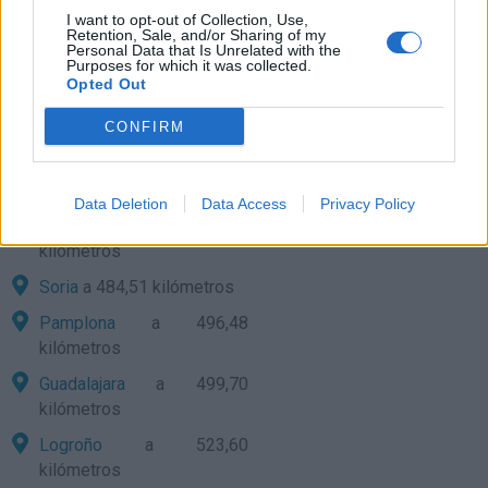
Zaragoza
a 365,62
I want to opt-out of Collection, Use,
kilómetros
Retention, Sale, and/or Sharing of my
Personal Data that Is Unrelated with the
Purposes for which it was collected.
Murcia
a 371,91 kilómetros
Opted Out
Huesca
a 372,07
CONFIRM
kilómetros
Albacete
a 388,93
kilómetros
Data Deletion
Data Access
Privacy Policy
Cuenca
a 404,59
kilómetros
Soria
a 484,51 kilómetros
Pamplona
a 496,48
kilómetros
Guadalajara
a 499,70
kilómetros
Logroño
a 523,60
kilómetros