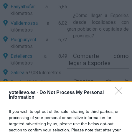
Banyalbufar
a 5,85
kilómetros
¿
Cómo llegar a Esporles
desde localidades con
Valldemossa
a 6,02
gran población o capitales de
kilómetros
provincia?
Puigpunyent
a 6,72
kilómetros
Comparte
cómo
Estellencs
a 8,49
llegar a Esporles
kilómetros
Galilea
a 9,08 kilómetros
Precios de la
Deyá
a 10,63 kilómetros
gasolina en Esporles
Bunyola
a 10,84 kilómetros
yotellevo.es -
Do Not Process My Personal
Information
Marratxi
a 15,17 kilómetros
Soller
a 15,76 kilómetros
If you wish to opt-out of the sale, sharing to third parties, or
processing of your personal or sensitive information for
Santa María del Camí
a
targeted advertising by us, please use the below opt-out
17,15 kilómetros
section to confirm your selection. Please note that after your