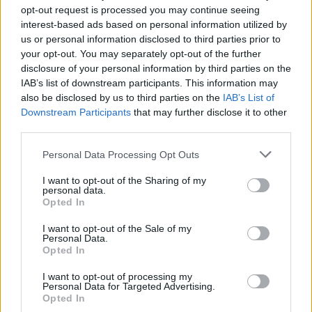
opt-out request is processed you may continue seeing
Palma de Mallorca
a 12,72
interest-based ads based on personal information utilized by
kilómetros
us or personal information disclosed to third parties prior to
Barcelona
a 194,13
your opt-out. You may separately opt-out of the further
kilómetros
disclosure of your personal information by third parties on the
IAB’s list of downstream participants. This information may
Tarragona
a 196,74
also be disclosed by us to third parties on the
IAB’s List of
kilómetros
Downstream Participants
that may further disclose it to other
third parties.
Castellón
a 226,15
kilómetros
Personal Data Processing Opt Outs
Valencia
a 254,27
I want to opt-out of the Sharing of my
kilómetros
personal data.
Opted In
Girona
a 257,90 kilómetros
I want to opt-out of the Sale of my
Lleida
a 271,80 kilómetros
Personal Data.
Opted In
Alicante
a 302,59
kilómetros
I want to opt-out of processing my
Personal Data for Targeted Advertising.
Teruel
a 322,69 kilómetros
Opted In