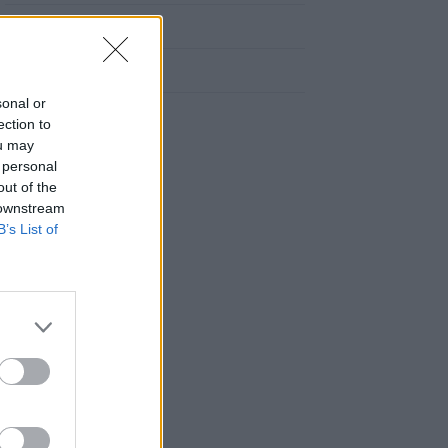
Cómo llegar a Rois
Cómo llegar a Boiro
sonal or
ection to
ou may
 personal
out of the
 downstream
B’s List of