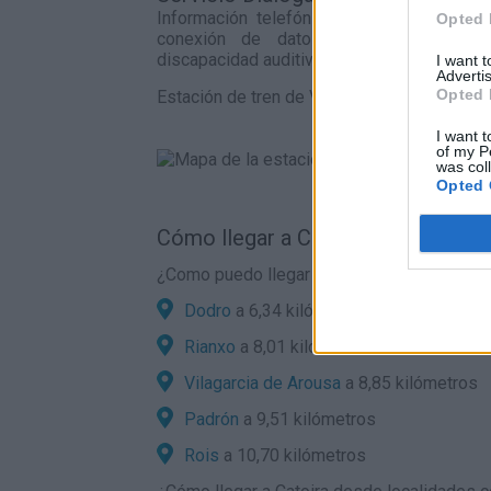
Información telefónica de Adif a través
Opted 
conexión de datos para personas s
discapacidad auditiva.
I want 
Advertis
Opted 
Estación de tren de VilagarcÍa de arousa en
I want t
of my P
was col
Opted 
Cómo llegar a Catoira por carreter
¿Como puedo llegar en coche a Catoira des
Dodro
a 6,34 kilómetros
Rianxo
a 8,01 kilómetros
Vilagarcia de Arousa
a 8,85 kilómetros
Padrón
a 9,51 kilómetros
Rois
a 10,70 kilómetros