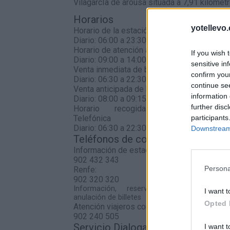
VilagarcÍa de arousa situada a 7,91 kilómetr
Horarios
yotellevo.
Horario de la estación
Diario: 06:00 a 23:30
Horario de atención al cliente
If you wish 
Diario: 09:00 a 14:00 y 16:00 a 19:00
sensitive in
Venta inmediata de billetes
confirm you
Diario: 06:30 a 22:30
continue se
Venta anticipada de billetes
information 
Diario: 08:00 a 09:15 - 09:45 a 11:15 - 11:45
further disc
Horario recogida Venta
Telefónica
participants
Diario: 06:30 a 22:30
Downstream 
Teléfonos de contacto
Información de estaciones
902 432 343
Persona
Renfe:
902 320 320
Información, reserva, venta, cambio 
I want t
anulación de billetes
Opted 
Atención viajeros con discapacidad
902 240 505
Servicio Dialoga:
I want t