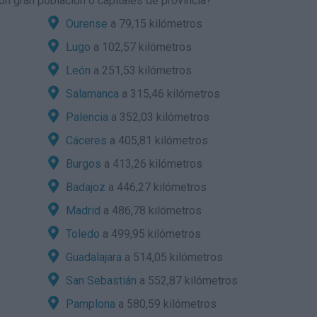
n gran población o capitales de provincia?
Ourense
a 79,15 kilómetros
Lugo
a 102,57 kilómetros
León
a 251,53 kilómetros
Salamanca
a 315,46 kilómetros
Palencia
a 352,03 kilómetros
Cáceres
a 405,81 kilómetros
Burgos
a 413,26 kilómetros
Badajoz
a 446,27 kilómetros
Madrid
a 486,78 kilómetros
Toledo
a 499,95 kilómetros
Guadalajara
a 514,05 kilómetros
San Sebastián
a 552,87 kilómetros
Pamplona
a 580,59 kilómetros