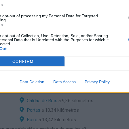
 de móvil con
In
ordas y con
to opt-out of processing my Personal Data for Targeted
ing.
In
 el mapa
o opt-out of Collection, Use, Retention, Sale, and/or Sharing
ersonal Data that Is Unrelated with the Purposes for which it
lected.
Out
a:
CONFIRM
de localidades cercanas?
Valga
a 7,47 kilómetros
Data Deletion
Data Access
Privacy Policy
Pontecesures
a 8,16 kilómetros
Caldas de Reis
a 9,36 kilómetros
Portas
a 10,34 kilómetros
Boiro
a 13,42 kilómetros