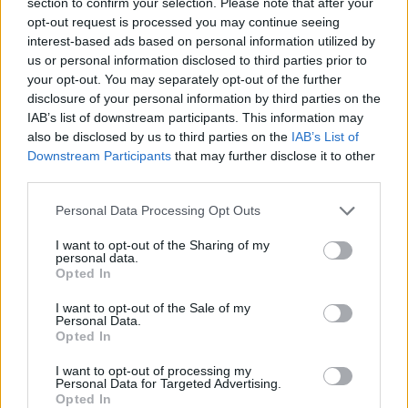
section to confirm your selection. Please note that after your
Tarragona
a 28,52
opt-out request is processed you may continue seeing
kilómetros
interest-based ads based on personal information utilized by
us or personal information disclosed to third parties prior to
Barcelona
a 54,39
your opt-out. You may separately opt-out of the further
kilómetros
disclosure of your personal information by third parties on the
Lleida
a 91,08 kilómetros
IAB’s list of downstream participants. This information may
also be disclosed by us to third parties on the
IAB’s List of
Girona
a 135,80 kilómetros
Downstream Participants
that may further disclose it to other
third parties.
Castellón
a 191,38
kilómetros
Personal Data Processing Opt Outs
Huesca
a 194,63
I want to opt-out of the Sharing of my
kilómetros
personal data.
Opted In
Palma de Mallorca
a
203,18 kilómetros
I want to opt-out of the Sale of my
Personal Data.
Zaragoza
a 210,03
Opted In
kilómetros
I want to opt-out of processing my
Teruel
a 244,57 kilómetros
Personal Data for Targeted Advertising.
Opted In