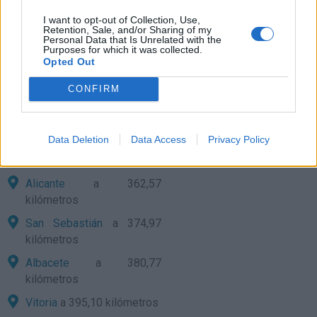
Valencia
a 253,36
kilómetros
I want to opt-out of Collection, Use,
Retention, Sale, and/or Sharing of my
Personal Data that Is Unrelated with the
Pamplona
a 319,47
Purposes for which it was collected.
kilómetros
Opted Out
Cuenca
a 336,64
CONFIRM
kilómetros
Soria
a 341,72 kilómetros
Data Deletion
Data Access
Privacy Policy
Logroño
a 361,39
kilómetros
Alicante
a 362,57
kilómetros
San Sebastián
a 374,97
kilómetros
Albacete
a 380,77
kilómetros
Vitoria
a 395,10 kilómetros