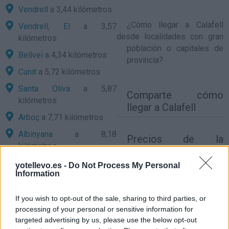
Vendrell
a 3,44 kilómetros
¿
Cómo llegar a Calafell
Vendrell, El
a 3,57
desde localidades con gran
kilómetros
población o capitales de
Bellvei
a 4,34 kilómetros
provincia?
Cunit
a 5,72 kilómetros
Santa Oliva
a 5,87
Comparte
cómo
kilómetros
llegar a Calafell
Arboç
a 7,71 kilómetros
Albinyana
a 8,18
Precios de la
kilómetros
gasolina en Calafell
Cubelles
a 8,74 kilómetros
yotellevo.es -
Do Not Process My Personal
Information
Banyeres del Penedés
a
8,93 kilómetros
If you wish to opt-out of the sale, sharing to third parties, or
Llorenç del Penedés
a
processing of your personal or sensitive information for
9,06 kilómetros
targeted advertising by us, please use the below opt-out