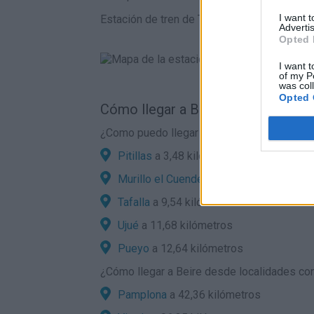
I want 
Estación de tren de Tafalla en el mapa
Advertis
Opted 
I want t
of my P
was col
Opted 
Cómo llegar a Beire por carretera:
¿Como puedo llegar en coche a Beire desd
Pitillas
a 3,48 kilómetros
Murillo el Cuende
a 6,33 kilómetros
Tafalla
a 9,54 kilómetros
Ujué
a 11,68 kilómetros
Pueyo
a 12,64 kilómetros
¿
Cómo llegar a Beire
desde localidades con 
Pamplona
a 42,36 kilómetros