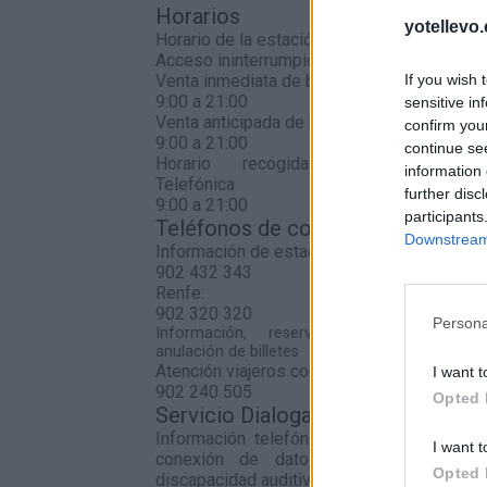
Horarios
yotellevo.
Horario de la estación
Acceso ininterrumpido a andenes
If you wish 
Venta inmediata de billetes
9:00 a 21:00
sensitive in
Venta anticipada de billetes
confirm you
9:00 a 21:00
continue se
Horario recogida Venta
information 
Telefónica
further disc
9:00 a 21:00
participants
Teléfonos de contacto
Downstream 
Información de estaciones
902 432 343
Renfe:
902 320 320
Persona
Información, reserva, venta, cambio 
anulación de billetes
Atención viajeros con discapacidad
I want t
902 240 505
Opted 
Servicio Dialoga:
Información telefónica de Adif a través
I want t
conexión de datos para personas s
Opted 
discapacidad auditiva.