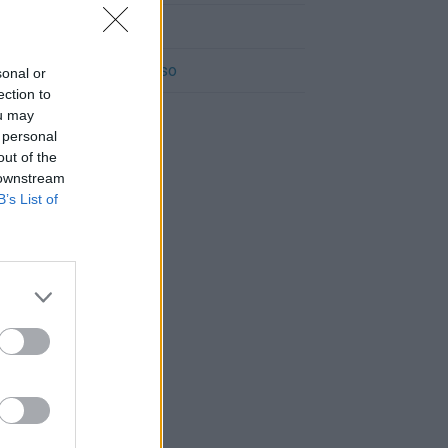
Cómo llegar a Pueyo
Cómo llegar a Caparroso
sonal or
ection to
ou may
 personal
out of the
 downstream
B’s List of