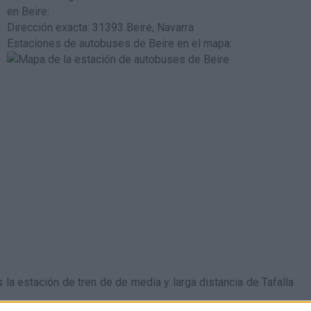
en Beire
:
Dirección exacta: 31393 Beire, Navarra
Estaciones de autobuses de Beire en el mapa
:
 la estación de tren de de media y larga distancia de Tafalla