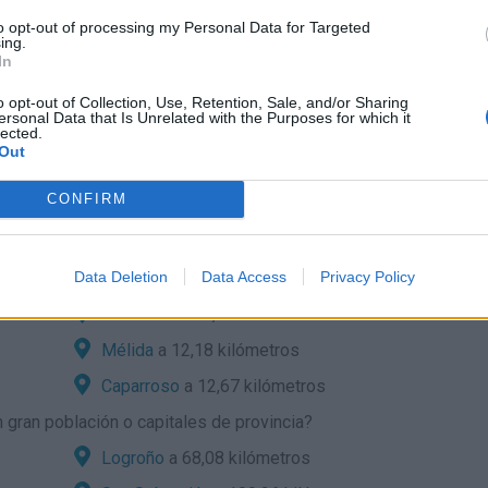
to opt-out of processing my Personal Data for Targeted
ing.
In
o opt-out of Collection, Use, Retention, Sale, and/or Sharing
ersonal Data that Is Unrelated with the Purposes for which it
lected.
Out
CONFIRM
e localidades cercanas?
Olite
a 3,91 kilómetros
Data Deletion
Data Access
Privacy Policy
San Martín de Unx
a 9,44 kilómetros
Santacara
a 10,28 kilómetros
Mélida
a 12,18 kilómetros
Caparroso
a 12,67 kilómetros
gran población o capitales de provincia?
Logroño
a 68,08 kilómetros