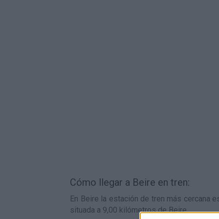
Cómo llegar a Beire en tren:
En Beire la estación de tren más cercana es
situada a 9,00 kilómetros de Beire.