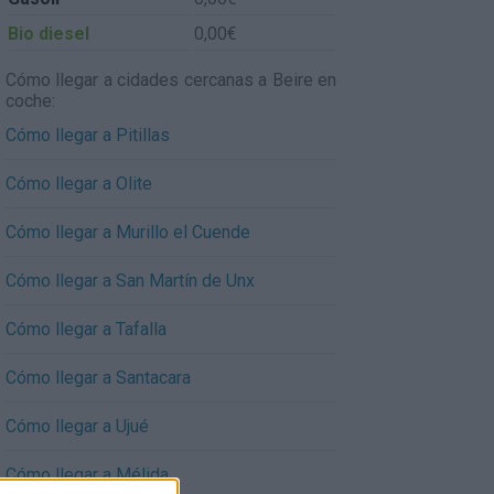
Bio diesel
0,00€
Cómo llegar a cidades cercanas a Beire en
coche:
Cómo llegar a Pitillas
Cómo llegar a Olite
Cómo llegar a Murillo el Cuende
Cómo llegar a San Martín de Unx
Cómo llegar a Tafalla
Cómo llegar a Santacara
Cómo llegar a Ujué
Cómo llegar a Mélida