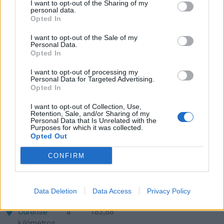
I want to opt-out of the Sharing of my
León
personal data.
a 76,69 kilómetros
Opted In
Valladolid
a 86,75
I want to opt-out of the Sale of my
kilómetros
Personal Data.
Opted In
Palencia
a 96,79
kilómetros
I want to opt-out of processing my
Personal Data for Targeted Advertising.
Salamanca
a 108,40
Opted In
kilómetros
I want to opt-out of Collection, Use,
Oviedo
a 157,79
Retention, Sale, and/or Sharing of my
Personal Data that Is Unrelated with the
kilómetros
Purposes for which it was collected.
Opted Out
Avila
a 165,81 kilómetros
Burgos
a 170,57
CONFIRM
kilómetros
Segovia
a 172,02
Data Deletion
Data Access
Privacy Policy
kilómetros
Ourense
a 183,88
kilómetros