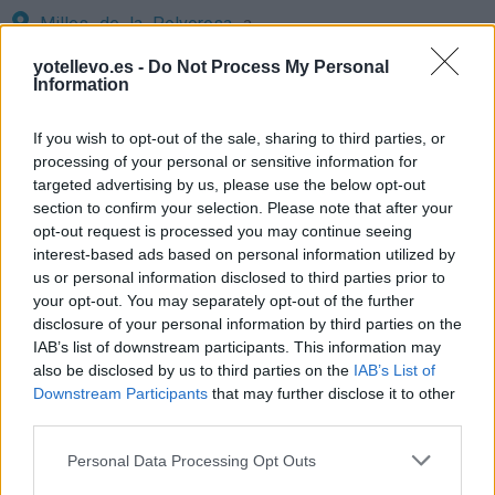
Milles de la Polvorosa
a
Comparte
cómo llegar
3,64 kilómetros
yotellevo.es -
Do Not Process My Personal
a Arcos de la
Information
Villanueva de Azoague
a
Polvorosa
4,34 kilómetros
If you wish to opt-out of the sale, sharing to third parties, or
Santa Cristina de la
processing of your personal or sensitive information for
Precios de la
Polvorosa
a 6,20
targeted advertising by us, please use the below opt-out
gasolina en Arcos de
kilómetros
section to confirm your selection. Please note that after your
la Polvorosa
opt-out request is processed you may continue seeing
Benavente
a 6,73
interest-based ads based on personal information utilized by
kilómetros
us or personal information disclosed to third parties prior to
Burganes de Valverde
a
your opt-out. You may separately opt-out of the further
7,28 kilómetros
disclosure of your personal information by third parties on the
IAB’s list of downstream participants. This information may
Santovenia
a 7,46
also be disclosed by us to third parties on the
IAB’s List of
kilómetros
Downstream Participants
that may further disclose it to other
third parties.
Villanázar
a 7,56
kilómetros
Personal Data Processing Opt Outs
Zamora
a 49,30 kilómetros