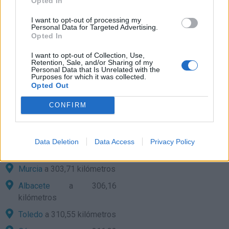
Opted In
Ceuta
a 157,73 kilómetros
I want to opt-out of processing my
Personal Data for Targeted Advertising.
Almería
a 172,87
Opted In
kilómetros
I want to opt-out of Collection, Use,
Cádiz
a 180,22 kilómetros
Retention, Sale, and/or Sharing of my
Personal Data that Is Unrelated with the
Purposes for which it was collected.
Ciudad Real
a 214,12
Opted Out
kilómetros
CONFIRM
Huelva
a 227,69 kilómetros
Melilla
a 238,81 kilómetros
Badajoz
a 300,92
Data Deletion
Data Access
Privacy Policy
kilómetros
Murcia
a 303,71 kilómetros
Albacete
a 306,16
kilómetros
Toledo
a 310,55 kilómetros