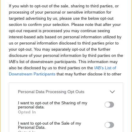
kilómetros
Precios de la
If you wish to opt-out of the sale, sharing to third parties, or
gasolina en
Alfarnatejo
a 16,38
processing of your personal or sensitive information for
Archidona
kilómetros
targeted advertising by us, please use the below opt-out
section to confirm your selection. Please note that after your
Cuevas Bajas
a 18,09
opt-out request is processed you may continue seeing
kilómetros
interest-based ads based on personal information utilized by
Cuevas de San Marcos
a
us or personal information disclosed to third parties prior to
your opt-out. You may separately opt-out of the further
19,33 kilómetros
disclosure of your personal information by third parties on the
Iznájar
a 19,55 kilómetros
IAB’s list of downstream participants. This information may
also be disclosed by us to third parties on the
IAB’s List of
Colmenar
a 21,44
Downstream Participants
that may further disclose it to other
kilómetros
third parties.
Málaga
a 41,81 kilómetros
Personal Data Processing Opt Outs
Granada
a 69,46 kilómetros
I want to opt-out of the Sharing of my
Jaén
a 91,39 kilómetros
personal data.
Opted In
Córdoba
a 95,05
kilómetros
I want to opt-out of the Sale of my
Personal Data.
Sevilla
a 145,99 kilómetros