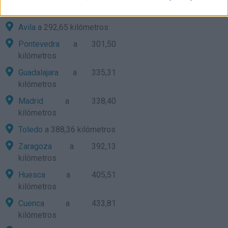
kilómetros
Avila
a 292,65 kilómetros
Pontevedra
a 301,50
kilómetros
Guadalajara
a 335,31
kilómetros
Madrid
a 338,40
kilómetros
Toledo
a 388,36 kilómetros
Zaragoza
a 392,13
kilómetros
Huesca
a 405,51
kilómetros
Cuenca
a 433,81
kilómetros