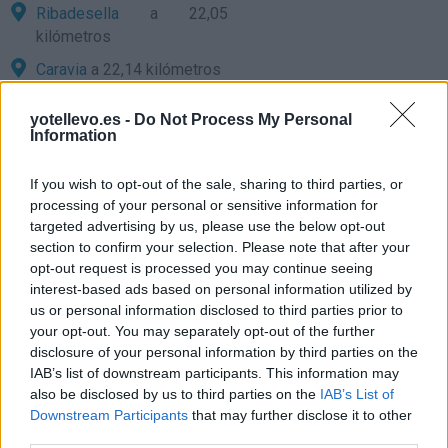
Ribadesella
a 22,05
kilómetros
Caravia
a 22,14 kilómetros
Oviedo
a 58,80 kilómetros
yotellevo.es -
Do Not Process My Personal
León
a 82,23 kilómetros
Information
Santander
a 108,89
If you wish to opt-out of the sale, sharing to third parties, or
kilómetros
processing of your personal or sensitive information for
Palencia
a 148,02
targeted advertising by us, please use the below opt-out
kilómetros
section to confirm your selection. Please note that after your
opt-out request is processed you may continue seeing
Burgos
a 155,69
interest-based ads based on personal information utilized by
kilómetros
us or personal information disclosed to third parties prior to
your opt-out. You may separately opt-out of the further
Bilbao
a 178,58 kilómetros
disclosure of your personal information by third parties on the
Valladolid
a 182,67
IAB’s list of downstream participants. This information may
kilómetros
also be disclosed by us to third parties on the
IAB’s List of
Downstream Participants
that may further disclose it to other
Lugo
a 198,96 kilómetros
third parties.