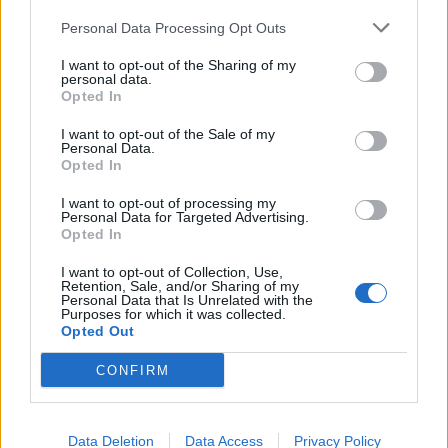
Zamora
a 202,77
Personal Data Processing Opt Outs
kilómetros
Vitoria
I want to opt-out of the Sharing of my
a 205,08 kilómetros
personal data.
Opted In
Logroño
a 235,84
kilómetros
I want to opt-out of the Sale of my
Personal Data.
Ourense
a 245,90
Opted In
kilómetros
I want to opt-out of processing my
San Sebastián
a 254,81
Personal Data for Targeted Advertising.
kilómetros
Opted In
Salamanca
a 259,43
I want to opt-out of Collection, Use,
Retention, Sale, and/or Sharing of my
kilómetros
Personal Data that Is Unrelated with the
Purposes for which it was collected.
Coruña
a 265,38 kilómetros
Opted Out
Segovia
a 271,02
CONFIRM
kilómetros
Soria
a 275,09 kilómetros
Data Deletion
Data Access
Privacy Policy
Pamplona
a 289,69