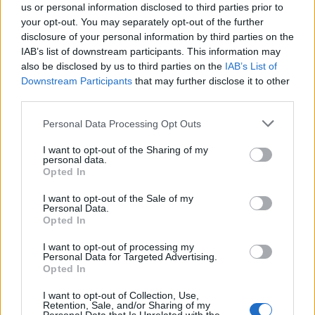
Valencia
a 100,69
us or personal information disclosed to third parties prior to
kilómetros
your opt-out. You may separately opt-out of the further
disclosure of your personal information by third parties on the
Murcia
a 116,54 kilómetros
IAB’s list of downstream participants. This information may
also be disclosed by us to third parties on the
Castellón
a 154,02
IAB’s List of
Downstream Participants
that may further disclose it to other
kilómetros
third parties.
Albacete
a 162,88
kilómetros
Personal Data Processing Opt Outs
Teruel
a 213,98 kilómetros
I want to opt-out of the Sharing of my
personal data.
Cuenca
a 242,58
Opted In
kilómetros
I want to opt-out of the Sale of my
Palma de Mallorca
a
Personal Data.
Opted In
256,76 kilómetros
Almería
I want to opt-out of processing my
a 288,98
Personal Data for Targeted Advertising.
kilómetros
Opted In
Tarragona
a 301,05
I want to opt-out of Collection, Use,
kilómetros
Retention, Sale, and/or Sharing of my