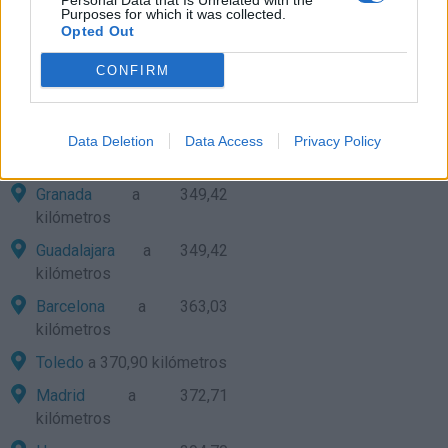
Personal Data that Is Unrelated with the
Purposes for which it was collected.
Ciudad Real
a 338,65
Opted Out
kilómetros
CONFIRM
Jaén
a 339,68 kilómetros
Lleida
a 339,96 kilómetros
Zaragoza
a 346,91
Data Deletion
Data Access
Privacy Policy
kilómetros
Granada
a 349,42
kilómetros
Guadalajara
a 349,42
kilómetros
Barcelona
a 363,03
kilómetros
Toledo
a 370,90 kilómetros
Madrid
a 372,71
kilómetros