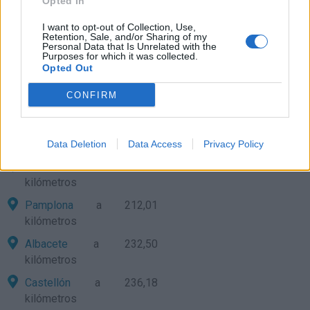
Opted In
Toledo
a 185,10 kilómetros
I want to opt-out of Collection, Use,
Retention, Sale, and/or Sharing of my
Avila
a 192,61 kilómetros
Personal Data that Is Unrelated with the
Purposes for which it was collected.
Valladolid
a 200,89
Opted Out
kilómetros
CONFIRM
Vitoria
a 201,98 kilómetros
Palencia
a 203,28
kilómetros
Data Deletion
Data Access
Privacy Policy
Huesca
a 210,52
kilómetros
Pamplona
a 212,01
kilómetros
Albacete
a 232,50
kilómetros
Castellón
a 236,18
kilómetros