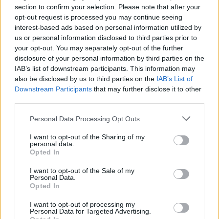
section to confirm your selection. Please note that after your
Guadalajara
a 74,28
opt-out request is processed you may continue seeing
kilómetros
interest-based ads based on personal information utilized by
Soria
a 80,83 kilómetros
us or personal information disclosed to third parties prior to
your opt-out. You may separately opt-out of the further
Cuenca
a 110,88
disclosure of your personal information by third parties on the
kilómetros
IAB’s list of downstream participants. This information may
also be disclosed by us to third parties on the
IAB’s List of
Madrid
a 124,97
Downstream Participants
that may further disclose it to other
kilómetros
third parties.
Teruel
a 138,05 kilómetros
Personal Data Processing Opt Outs
Segovia
a 139,07
kilómetros
I want to opt-out of the Sharing of my
personal data.
Zaragoza
a 149,50
Opted In
kilómetros
I want to opt-out of the Sale of my
Personal Data.
Logroño
a 158,72
Opted In
kilómetros
I want to opt-out of processing my
Burgos
a 177,55
Personal Data for Targeted Advertising.
kilómetros