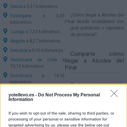
Saúca
a 5,37 kilómetros
¿
Cómo llegar a Alcolea del
Estriégana
a 5,43
Pinar
desde localidades con
kilómetros
gran población o capitales
Luzaga
a 7,33 kilómetros
de provincia?
Anguita
a 8,27 kilómetros
Iniéstola
a 9,36 kilómetros
Comparte
cómo
Hortezuela de Océn
a
llegar a Alcolea del
10,13 kilómetros
Pinar
Sotodosos
a 14,16
kilómetros
Precios de la
gasolina en Alcolea
Torremocha del Campo
a
yotellevo.es -
Do Not Process My Personal
14,31 kilómetros
del Pinar
Information
Sig
a 15,22 kilómetros
If you wish to opt-out of the sale, sharing to third parties, or
Medinaceli
a 15,37
processing of your personal or sensitive information for
kilómetros
targeted advertising by us, please use the below opt-out