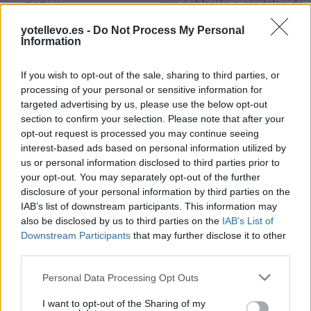
gran población o capitales de
7,07 kilómetros
provincia?
Sant Joan d'Alacant
a 7,55
yotellevo.es -
Do Not Process My Personal
Information
kilómetros
Comparte
cómo
Mutxamel
a 8,48
If you wish to opt-out of the sale, sharing to third parties, or
llegar a Alacant
kilómetros
processing of your personal or sensitive information for
targeted advertising by us, please use the below opt-out
Campello, el
a 11,86
section to confirm your selection. Please note that after your
kilómetros
Precios de la
opt-out request is processed you may continue seeing
gasolina en Alacant
Campello
a 12,11
interest-based ads based on personal information utilized by
kilómetros
us or personal information disclosed to third parties prior to
your opt-out. You may separately opt-out of the further
Busot
a 16,11 kilómetros
disclosure of your personal information by third parties on the
IAB’s list of downstream participants. This information may
Agost
a 17,45 kilómetros
also be disclosed by us to third parties on the
IAB’s List of
Santa Pola
a 18,10
Downstream Participants
that may further disclose it to other
kilómetros
third parties.
Aigües
a 20,12 kilómetros
Personal Data Processing Opt Outs
Alicante
a 0,13 kilómetros
I want to opt-out of the Sharing of my