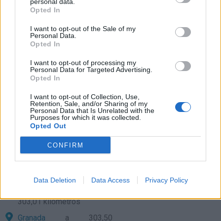
personal data.
Murcia
a 69,51 kilómetros
Opted In
Valencia
a 125,53
I want to opt-out of the Sale of my
kilómetros
Personal Data.
Opted In
Albacete
a 140,09
kilómetros
I want to opt-out of processing my
Personal Data for Targeted Advertising.
Castellón
a 186,51
Opted In
kilómetros
I want to opt-out of Collection, Use,
Teruel
a 228,81 kilómetros
Retention, Sale, and/or Sharing of my
Personal Data that Is Unrelated with the
Purposes for which it was collected.
Cuenca
a 239,15
Opted Out
kilómetros
CONFIRM
Almería
a 242,11
kilómetros
Jaén
a 296,75 kilómetros
Data Deletion
Data Access
Privacy Policy
Palma de Mallorca
a
303,01 kilómetros
Granada
a 303,50