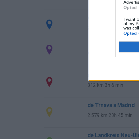
Advertis
Opted 
de Helechosa de los
I want t
of my P
238 km
2h 53 min
was col
Opted 
de Fürstenfeldbruck
de Escurial a Madrid
312 km
3h 6 min
de Trnava a Madrid
2.579 km
23h 45 min
de Landkreis Neu-Ul