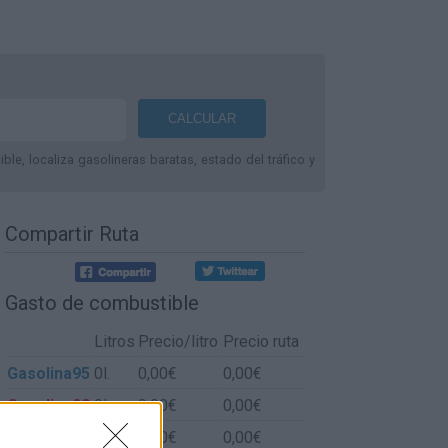
le, localiza gasolineras baratas, estado del tráfico y
Compartir Ruta
Gasto de combustible
Litros
Precio/litro
Precio ruta
Gasolina95
0l.
0,00€
0,00€
Gasolina98
0l.
0,00€
0,00€
Gasoil
0l.
0,00€
0,00€