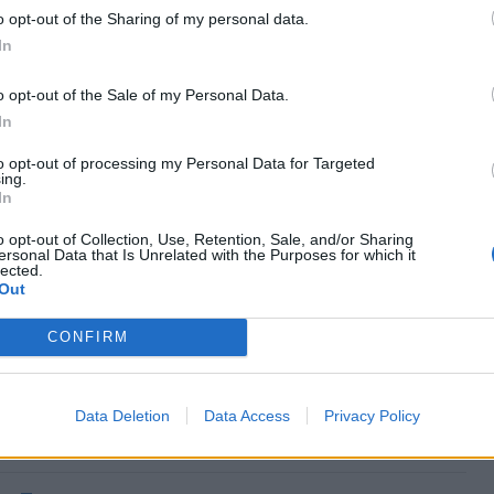
Mismo destino
o opt-out of the Sharing of my personal data.
In
za
o opt-out of the Sale of my Personal Data.
Mismo destino
In
to opt-out of processing my Personal Data for Targeted
Sierra a Zaragoza
ing.
In
Mismo destino
o opt-out of Collection, Use, Retention, Sale, and/or Sharing
ersonal Data that Is Unrelated with the Purposes for which it
lected.
Out
Mismo destino
CONFIRM
aragoza
Data Deletion
Data Access
Privacy Policy
Mismo destino