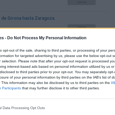
Optima
r de Girona hasta Zaragoza
Optima
es -
Do Not Process My Personal Information
r de Girona hasta Zaragoza
to opt-out of the sale, sharing to third parties, or processing of your per
Optima
formation for targeted advertising by us, please use the below opt-out s
r selection. Please note that after your opt-out request is processed y
eing interest-based ads based on personal information utilized by us or
disclosed to third parties prior to your opt-out. You may separately opt-
losure of your personal information by third parties on the IAB’s list of
Graz a Zaragoza
. This information may also be disclosed by us to third parties on the
IA
Participants
that may further disclose it to other third parties.
Mismo destino
l Data Processing Opt Outs