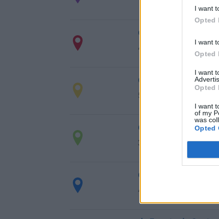
1.927 km
17h 51 min
I want t
Opted 
de Muñana a Zarago
I want t
459 km
5h 15 min
Opted 
I want 
de Aldeanueva de la 
Advertis
Opted 
553 km
6h 10 min
I want t
of my P
was col
de Ataun a Zaragoza
Opted 
335 km
3h 53 min
de Los Herreras a Z
465 km
5h 5 min