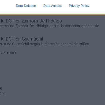
47
l.
- 0,00€
66
l.
- 0,00€
95
l.
- 0,00€
Data Deletion
Data Access
Privacy Policy
47
l.
- 0,00€
66
l.
- 0,00€
95
l.
- 0,00€
de la DGT en Zamora De Hidalgo
 cerca de
Zamora De Hidalgo
según la dirección general de
e la DGT en Guamúchil
cerca de
Guamúchil
según la dirección general de tráfico
l camino
 8
o 9