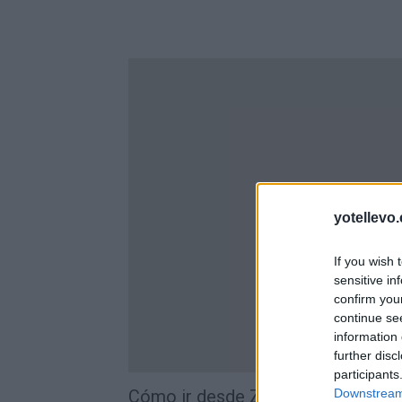
yotellevo.
If you wish 
sensitive in
confirm you
continue se
information 
further disc
participants
Cómo ir desde Zamora De Hidalgo
Downstream 