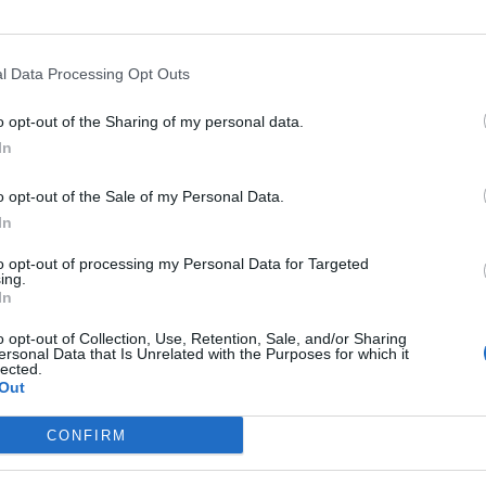
l Data Processing Opt Outs
o opt-out of the Sharing of my personal data.
In
o opt-out of the Sale of my Personal Data.
In
to opt-out of processing my Personal Data for Targeted
ing.
In
o opt-out of Collection, Use, Retention, Sale, and/or Sharing
e Zamora De Hidalgo y Guamúchil
ersonal Data that Is Unrelated with the Purposes for which it
lected.
Out
Gasto 5l/100km
Gasto 7l/100km
Gasto 10l/100km
47
l.
- 0,00€
66
l.
- 0,00€
95
l.
- 0,00€
CONFIRM
47
l.
- 0,00€
66
l.
- 0,00€
95
l.
- 0,00€