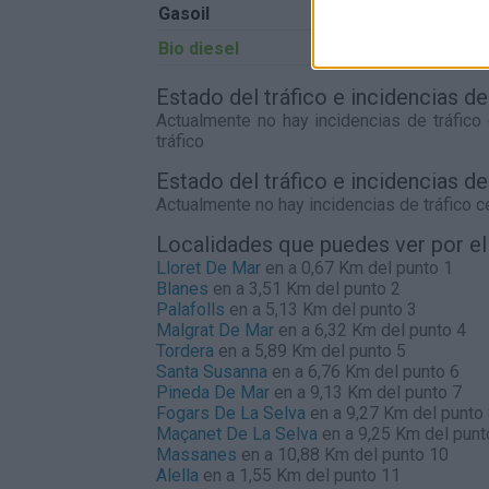
Gasoil
0,00€
Bio diesel
0,00€
Estado del tráfico e incidencias 
Actualmente no hay incidencias de tráfico
tráfico
Estado del tráfico e incidencias d
Actualmente no hay incidencias de tráfico 
Localidades que puedes ver por e
Lloret De Mar
en a 0,67 Km del punto 1
Blanes
en a 3,51 Km del punto 2
Palafolls
en a 5,13 Km del punto 3
Malgrat De Mar
en a 6,32 Km del punto 4
Tordera
en a 5,89 Km del punto 5
Santa Susanna
en a 6,76 Km del punto 6
Pineda De Mar
en a 9,13 Km del punto 7
Fogars De La Selva
en a 9,27 Km del punto
Maçanet De La Selva
en a 9,25 Km del punt
Massanes
en a 10,88 Km del punto 10
Alella
en a 1,55 Km del punto 11