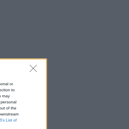
sonal or
ection to
ou may
 personal
out of the
 downstream
B’s List of