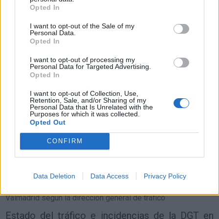
Resumen de datos de la ruta entre Valmadrid y
Opted In
Níjar
I want to opt-out of the Sale of my
Personal Data.
Tipo de
Precio
Gasto
Gasto
Gasto
Opted In
combustible
por litro
5l/100km
7l/100km
10l/100km
I want to opt-out of processing my
Gasolina 95
0,00€
44
l.
-
61
l.
-
88
l.
- 0,00€
Personal Data for Targeted Advertising.
0,00€
0,00€
Opted In
Gasolina 98
0,00€
44
l.
-
61
l.
-
88
l.
- 0,00€
I want to opt-out of Collection, Use,
0,00€
0,00€
Retention, Sale, and/or Sharing of my
Personal Data that Is Unrelated with the
Gasoil
0,00€
44
l.
-
61
l.
-
88
l.
- 0,00€
Purposes for which it was collected.
0,00€
0,00€
Opted Out
Bio diesel
0,00€
44
l.
-
61
l.
-
88
l.
- 0,00€
CONFIRM
0,00€
0,00€
Estado del tráfico e incidencias de la DGT en
Data Deletion
Data Access
Privacy Policy
Valmadrid
Actualmente no hay incidencias de tráfico cerca de
Valmadrid
según la dirección general de tráfico
Estado del tráfico e incidencias de la DGT en